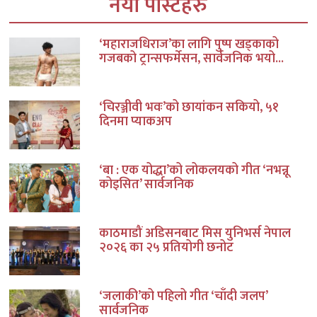
नयाँ पोस्टहरु
‘महाराजधिराज’का लागि पुष्प खड्काको
गजबको ट्रान्सफर्मेसन, सार्वजनिक भयो...
‘चिरञ्जीवी भवः’को छायांकन सकियो, ५१
दिनमा प्याकअप
‘बा : एक योद्धा’को लोकलयको गीत ‘नभन्नू
कोइसित’ सार्वजनिक
काठमाडौं अडिसनबाट मिस युनिभर्स नेपाल
२०२६ का २५ प्रतियोगी छनोट
‘जलाकी’को पहिलो गीत ‘चाँदी जलप’
सार्वजनिक