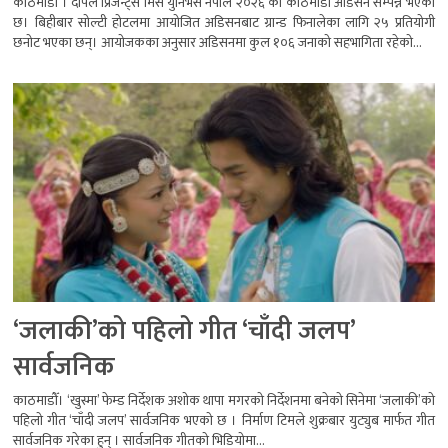
काठमाडौं । दीपल प्रिजेन्ट्स मिस युनिभर्स नेपाल २०२६ को काठमाडौं अडिसन सम्पन्न भएको
छ। बिहीबार सोल्टी होटलमा आयोजित अडिसनबाट ग्रान्ड फिनालेका लागि २५ प्रतियोगी
छनोट भएका छन्। आयोजकका अनुसार अडिसनमा कुल १०६ जनाको सहभागिता रहेको...
‘जलाकी’को पहिलो गीत ‘चाँदी जलप’
सार्वजनिक
काठमाडौँ। ‘खुस्मा’ फेम्ड निर्देशक अशोक थापा मगरको निर्देशनमा बनेको सिनेमा ‘जलाकी’को
पहिलो गीत ‘चाँदी जलप’ सार्वजनिक भएको छ । निर्माण टिमले शुक्रबार युट्युब मार्फत गीत
सार्वजनिक गरेका हुन् । सार्वजनिक गीतको भिडियोमा...