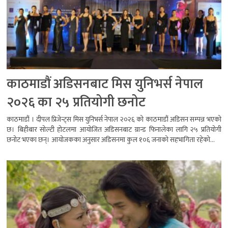
काठमाडौं अडिसनबाट मिस युनिभर्स नेपाल
२०२६ का २५ प्रतियोगी छनोट
काठमाडौं । दीपल प्रिजेन्ट्स मिस युनिभर्स नेपाल २०२६ को काठमाडौं अडिसन सम्पन्न भएको
छ। बिहीबार सोल्टी होटलमा आयोजित अडिसनबाट ग्रान्ड फिनालेका लागि २५ प्रतियोगी
छनोट भएका छन्। आयोजकका अनुसार अडिसनमा कुल १०६ जनाको सहभागिता रहेको...