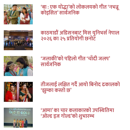
‘बा : एक योद्धा’को लोकलयको गीत ‘नभन्नू
कोइसित’ सार्वजनिक
काठमाडौं अडिसनबाट मिस युनिभर्स नेपाल
२०२६ का २५ प्रतियोगी छनोट
‘जलाकी’को पहिलो गीत ‘चाँदी जलप’
सार्वजनिक
तीजलाई लक्षित गर्दै आयो बिनोद ढकालको
‘झुम्का कस्तो छ’
‘आमा’ का चार कलाकारको उपस्थितिमा
‘ओल्ड इज गोल्ड’को शुभारम्भ