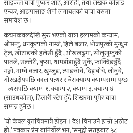
साइकल यात्री पुष्कर शाह, आरोही, तथा लेखक कोन्राड
एन्कर, आङपासाङ शेर्पा लगायतको यात्रा यसमा
समावेश छ ।
कचनकवलदेखि सुरु भएको यात्रा इलामको कन्याम,
श्रीअन्तु, धनकुटाको नाम्जे, हिले बजार, भोजपुरको मुन्धुम
ट्रेल, खोटाङको हलेसी हुँदै , ओखलढुंगा, सोलुखुम्बुको
पातले, सल्लेरी, बुप्सा, थामडाँडाहुँदै सुर्के, फाक्दिङहुँदै
मञ्जो, नाम्चे बजार, खुम्जुङ, त्याङ्बोचे, दिङ्बोचे, लोबुचे,
गोरखक्षेपपछि कालापत्थर र बेसक्याम्प क्याम्पसम्म पुग्छ
। त्यसपछि क्याम्प १, क्याम्प २, क्याम्प ३, क्याम्प ४
(साउथकोल), हिलारी स्टेप हुँदै शिखरमा पुगेर यात्रा
सम्पन्न हुनेछ ।
’यो केवल वृत्तचित्रमात्रै होइन । देश चिनाउने हाम्रो अठोट
हो,’ पत्रकार प्रेम बानियाँले भने, ‘समुद्री सतहबाट ५८