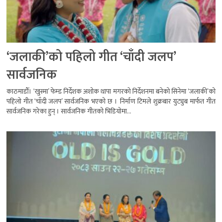
‘जलाकी’को पहिलो गीत ‘चाँदी जलप’
सार्वजनिक
काठमाडौँ। ‘खुस्मा’ फेम्ड निर्देशक अशोक थापा मगरको निर्देशनमा बनेको सिनेमा ‘जलाकी’को
पहिलो गीत ‘चाँदी जलप’ सार्वजनिक भएको छ । निर्माण टिमले शुक्रबार युट्युब मार्फत गीत
सार्वजनिक गरेका हुन् । सार्वजनिक गीतको भिडियोमा...