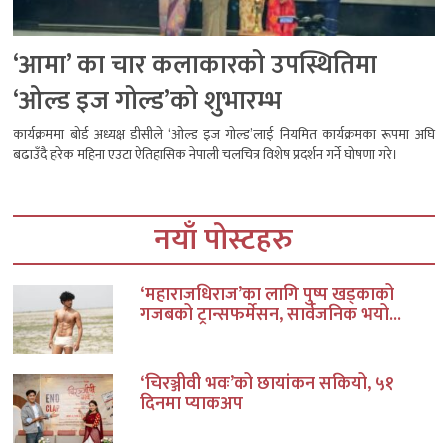
‘आमा’ का चार कलाकारको उपस्थितिमा
‘ओल्ड इज गोल्ड’को शुभारम्भ
कार्यक्रममा बोर्ड अध्यक्ष डीसीले ‘ओल्ड इज गोल्ड’लाई नियमित कार्यक्रमका रूपमा अघि
बढाउँदै हरेक महिना एउटा ऐतिहासिक नेपाली चलचित्र विशेष प्रदर्शन गर्ने घोषणा गरे।
नयाँ पोस्टहरु
‘महाराजधिराज’का लागि पुष्प खड्काको
गजबको ट्रान्सफर्मेसन, सार्वजनिक भयो...
‘चिरञ्जीवी भवः’को छायांकन सकियो, ५१
दिनमा प्याकअप