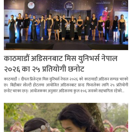
काठमाडौं अडिसनबाट मिस युनिभर्स नेपाल
२०२६ का २५ प्रतियोगी छनोट
काठमाडौं । दीपल प्रिजेन्ट्स मिस युनिभर्स नेपाल २०२६ को काठमाडौं अडिसन सम्पन्न भएको
छ। बिहीबार सोल्टी होटलमा आयोजित अडिसनबाट ग्रान्ड फिनालेका लागि २५ प्रतियोगी
छनोट भएका छन्। आयोजकका अनुसार अडिसनमा कुल १०६ जनाको सहभागिता रहेको...