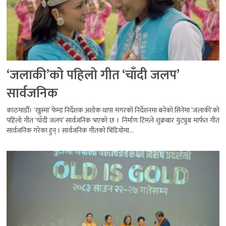
‘जलाकी’को पहिलो गीत ‘चाँदी जलप’
सार्वजनिक
काठमाडौँ। ‘खुस्मा’ फेम्ड निर्देशक अशोक थापा मगरको निर्देशनमा बनेको सिनेमा ‘जलाकी’को
पहिलो गीत ‘चाँदी जलप’ सार्वजनिक भएको छ । निर्माण टिमले शुक्रबार युट्युब मार्फत गीत
सार्वजनिक गरेका हुन् । सार्वजनिक गीतको भिडियोमा...