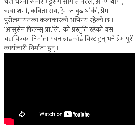
चलचित्रमा समीर भट्टसँगै सौगात मल्ल, अर्पण थापा,
ऋचा शर्मा, कविता राय, हेमन्त बुढाथोकी, प्रेम
पुरीलगायतका कलाकारको अभिनय रहेको छ ।
‘आसुसेन फिल्म्स्‌ प्रा.लि.’ को प्रस्तुति रहेको यस
चलचित्रका निर्माता पवन ब्राडफोर्ड बिस्ट हुन् भने प्रेम पुरी
कार्यकारी निर्माता हुन् ।