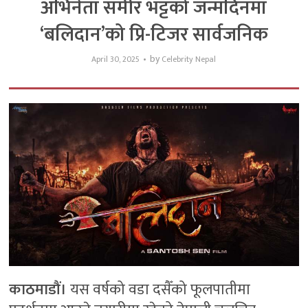
अभिनेता समीर भट्टको जन्मदिनमा
‘बलिदान’को प्रि-टिजर सार्वजनिक
by
April 30, 2025
Celebrity Nepal
काठमाडौं।
यस वर्षको वडा दसैँको फूलपातीमा