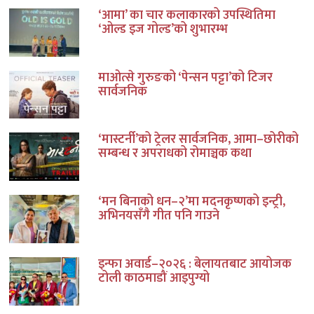
‘आमा’ का चार कलाकारको उपस्थितिमा
‘ओल्ड इज गोल्ड’को शुभारम्भ
माओत्से गुरुङको ‘पेन्सन पट्टा’को टिजर
सार्वजनिक
‘मास्टर्नी’को ट्रेलर सार्वजनिक, आमा–छोरीको
सम्बन्ध र अपराधको रोमाञ्चक कथा
‘मन बिनाको धन–२’मा मदनकृष्णको इन्ट्री,
अभिनयसँगै गीत पनि गाउने
इन्फा अवार्ड–२०२६ : बेलायतबाट आयोजक
टोली काठमाडौं आइपुग्यो