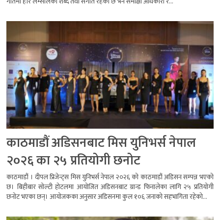
गीतमा हरि लम्सालको शब्द तथा संगीत रहेको छ भने समीक्षा अधिकारी र...
काठमाडौं अडिसनबाट मिस युनिभर्स नेपाल
२०२६ का २५ प्रतियोगी छनोट
काठमाडौं । दीपल प्रिजेन्ट्स मिस युनिभर्स नेपाल २०२६ को काठमाडौं अडिसन सम्पन्न भएको
छ। बिहीबार सोल्टी होटलमा आयोजित अडिसनबाट ग्रान्ड फिनालेका लागि २५ प्रतियोगी
छनोट भएका छन्। आयोजकका अनुसार अडिसनमा कुल १०६ जनाको सहभागिता रहेको...