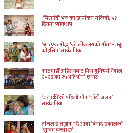
‘चिरञ्जीवी भवः’को छायांकन सकियो, ५१
दिनमा प्याकअप
‘बा : एक योद्धा’को लोकलयको गीत ‘नभन्नू
कोइसित’ सार्वजनिक
काठमाडौं अडिसनबाट मिस युनिभर्स नेपाल
२०२६ का २५ प्रतियोगी छनोट
‘जलाकी’को पहिलो गीत ‘चाँदी जलप’
सार्वजनिक
तीजलाई लक्षित गर्दै आयो बिनोद ढकालको
‘झुम्का कस्तो छ’