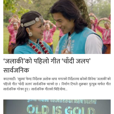
‘जलाकी’को पहिलो गीत ‘चाँदी जलप’
सार्वजनिक
काठमाडौँ। ‘खुस्मा’ फेम्ड निर्देशक अशोक थापा मगरको निर्देशनमा बनेको सिनेमा ‘जलाकी’को
पहिलो गीत ‘चाँदी जलप’ सार्वजनिक भएको छ । निर्माण टिमले शुक्रबार युट्युब मार्फत गीत
सार्वजनिक गरेका हुन् । सार्वजनिक गीतको भिडियोमा...