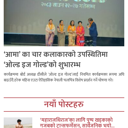
‘आमा’ का चार कलाकारको उपस्थितिमा
‘ओल्ड इज गोल्ड’को शुभारम्भ
कार्यक्रममा बोर्ड अध्यक्ष डीसीले ‘ओल्ड इज गोल्ड’लाई नियमित कार्यक्रमका रूपमा अघि
बढाउँदै हरेक महिना एउटा ऐतिहासिक नेपाली चलचित्र विशेष प्रदर्शन गर्ने घोषणा गरे।
नयाँ पोस्टहरु
‘महाराजधिराज’का लागि पुष्प खड्काको
गजबको ट्रान्सफर्मेसन, सार्वजनिक भयो...