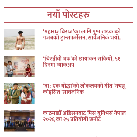
नयाँ पोस्टहरु
‘महाराजधिराज’का लागि पुष्प खड्काको
गजबको ट्रान्सफर्मेसन, सार्वजनिक भयो...
‘चिरञ्जीवी भवः’को छायांकन सकियो, ५१
दिनमा प्याकअप
‘बा : एक योद्धा’को लोकलयको गीत ‘नभन्नू
कोइसित’ सार्वजनिक
काठमाडौं अडिसनबाट मिस युनिभर्स नेपाल
२०२६ का २५ प्रतियोगी छनोट