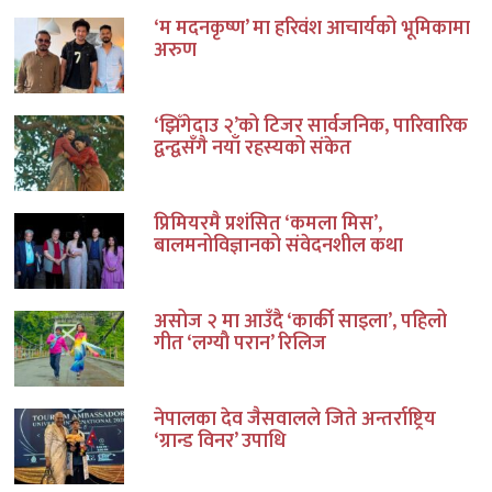
‘म मदनकृष्ण’ मा हरिवंश आचार्यको भूमिकामा
अरुण
‘झिँगेदाउ २’को टिजर सार्वजनिक, पारिवारिक
द्वन्द्वसँगै नयाँ रहस्यको संकेत
प्रिमियरमै प्रशंसित ‘कमला मिस’,
बालमनोविज्ञानको संवेदनशील कथा
असोज २ मा आउँदै ‘कार्की साइला’, पहिलो
गीत ‘लग्यौ परान’ रिलिज
नेपालका देव जैसवालले जिते अन्तर्राष्ट्रिय
‘ग्रान्ड विनर’ उपाधि