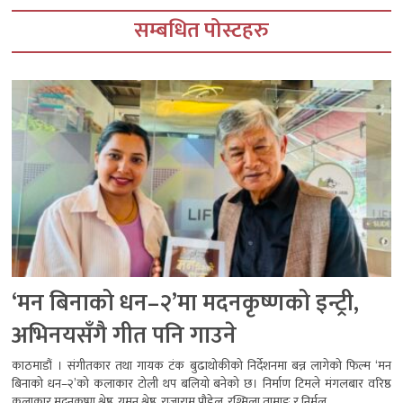
सम्बधित पोस्टहरु
‘मन बिनाको धन–२’मा मदनकृष्णको इन्ट्री,
अभिनयसँगै गीत पनि गाउने
काठमाडौं । संगीतकार तथा गायक टंक बुढाथोकीको निर्देशनमा बन्न लागेको फिल्म ‘मन
बिनाको धन–२’को कलाकार टोली थप बलियो बनेको छ। निर्माण टिमले मंगलबार वरिष्ठ
कलाकार मदनकृष्ण श्रेष्ठ, यमन श्रेष्ठ, राजाराम पौडेल, रश्मिला तामाङ र निर्मल...