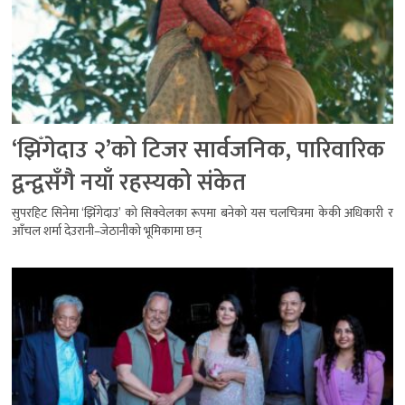
‘झिँगेदाउ २’को टिजर सार्वजनिक, पारिवारिक
द्वन्द्वसँगै नयाँ रहस्यको संकेत
सुपरहिट सिनेमा ‘झिँगेदाउ’ को सिक्वेलका रूपमा बनेको यस चलचित्रमा केकी अधिकारी र
आँचल शर्मा देउरानी–जेठानीको भूमिकामा छन्