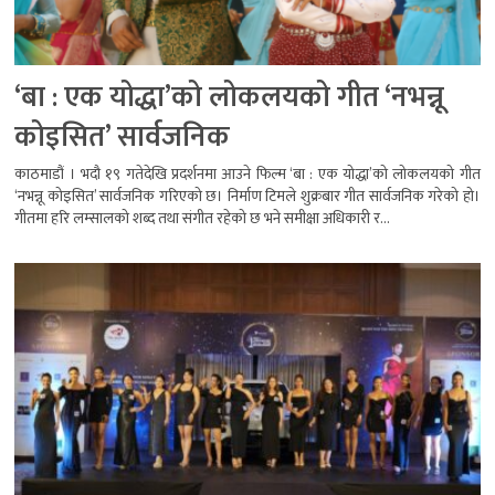
‘बा : एक योद्धा’को लोकलयको गीत ‘नभन्नू
कोइसित’ सार्वजनिक
काठमाडौं । भदौ १९ गतेदेखि प्रदर्शनमा आउने फिल्म ‘बा : एक योद्धा’को लोकलयको गीत
‘नभन्नू कोइसित’ सार्वजनिक गरिएको छ। निर्माण टिमले शुक्रबार गीत सार्वजनिक गरेको हो।
गीतमा हरि लम्सालको शब्द तथा संगीत रहेको छ भने समीक्षा अधिकारी र...