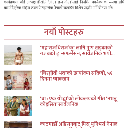
कार्यक्रममा बोर्ड अध्यक्ष डीसीले ‘ओल्ड इज गोल्ड’लाई नियमित कार्यक्रमका रूपमा अघि
बढाउँदै हरेक महिना एउटा ऐतिहासिक नेपाली चलचित्र विशेष प्रदर्शन गर्ने घोषणा गरे।
नयाँ पोस्टहरु
‘महाराजधिराज’का लागि पुष्प खड्काको
गजबको ट्रान्सफर्मेसन, सार्वजनिक भयो...
‘चिरञ्जीवी भवः’को छायांकन सकियो, ५१
दिनमा प्याकअप
‘बा : एक योद्धा’को लोकलयको गीत ‘नभन्नू
कोइसित’ सार्वजनिक
काठमाडौं अडिसनबाट मिस युनिभर्स नेपाल