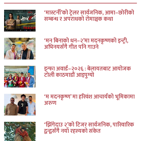
‘मास्टर्नी’को ट्रेलर सार्वजनिक, आमा–छोरीको
सम्बन्ध र अपराधको रोमाञ्चक कथा
‘मन बिनाको धन–२’मा मदनकृष्णको इन्ट्री,
अभिनयसँगै गीत पनि गाउने
इन्फा अवार्ड–२०२६ : बेलायतबाट आयोजक
टोली काठमाडौं आइपुग्यो
‘म मदनकृष्ण’ मा हरिवंश आचार्यको भूमिकामा
अरुण
‘झिँगेदाउ २’को टिजर सार्वजनिक, पारिवारिक
द्वन्द्वसँगै नयाँ रहस्यको संकेत