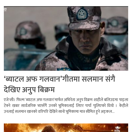
‘ब्याटल अफ गलवान’गीतमा सलमान संगै
देखिए अनुप बिक्रम
एजेन्सी। फिल्म ‘ब्याटल अफ गलवान’मार्फत अभिनेता अनुप विक्रम शाहीले बलिउडमा पाइला
टेक्ने खबर सार्वजनिक भएसँगै उनको भूमिकालाई लिएर चर्चा चुलिएको थियो । केहीले
उनलाई सलमान खानको वरिपरि देखिने सानो भूमिकामा मात्र सीमित हुने अड्कल...