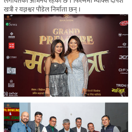
लगायतको अभिनय रहेको छ । फिल्ममा म्याक्स दीपेश
खत्री र यज्ञश्वर पौडेल निर्माता छन् ।