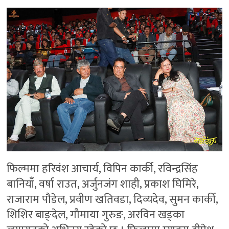
फिल्ममा हरिवंश आचार्य, विपिन कार्की, रविन्द्रसिंह
बानियाँ, वर्षा राउत, अर्जुनजंग शाही, प्रकाश घिमिरे,
राजाराम पौडेल, प्रवीण खतिवडा, दिव्यदेव, सुमन कार्की,
शिशिर बाङ्देल, गौमाया गुरुङ, अरविन खड्का