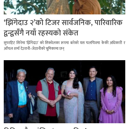
‘झिँगेदाउ २’को टिजर सार्वजनिक, पारिवारिक
द्वन्द्वसँगै नयाँ रहस्यको संकेत
सुपरहिट सिनेमा ‘झिँगेदाउ’ को सिक्वेलका रूपमा बनेको यस चलचित्रमा केकी अधिकारी र
आँचल शर्मा देउरानी–जेठानीको भूमिकामा छन्