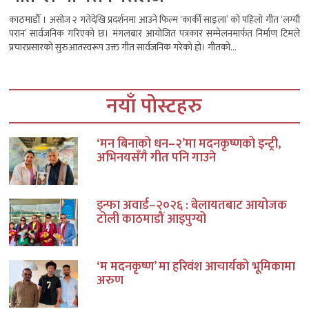
काठमाडौँ । असोज २ गतेदेखि प्रदर्शनमा आउने फिल्म ‘कार्की साइला’ को पहिलो गीत ‘लग्यौ
परान’ सार्वजनिक गरिएको छ। मंगलबार आयोजित पत्रकार सम्मेलनमार्फत निर्माण टिमले
प्रचारप्रसारको सुरुआतस्वरूप उक्त गीत सार्वजनिक गरेको हो। गीतको...
नयाँ पोस्टहरु
‘मन बिनाको धन–२’मा मदनकृष्णको इन्ट्री,
अभिनयसँगै गीत पनि गाउने
इन्फा अवार्ड–२०२६ : बेलायतबाट आयोजक
टोली काठमाडौं आइपुग्यो
‘म मदनकृष्ण’ मा हरिवंश आचार्यको भूमिकामा
अरुण