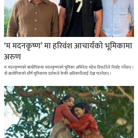
‘म मदनकृष्ण’ मा हरिवंश आचार्यको भूमिकामा
अरुण
म मदनकृष्णको बायोपिकमा मदनकृष्णको भूमिका अभिनेता महेश त्रिपाठीले निर्वाह गर्नेछन् ।
यो बायोपिकको शीर्ष भूमिकामा दर्शकले केकी अधिकारीलाई देख्न पाउनेछन् ।