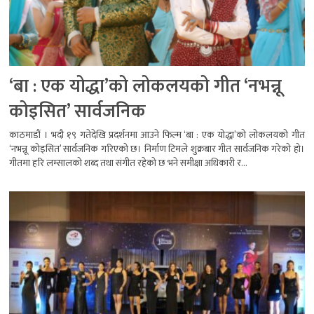
‘बा : एक योद्धा’को लोकलयको गीत ‘नभन्नू
कोइसित’ सार्वजनिक
काठमाडौं । भदौ १९ गतेदेखि प्रदर्शनमा आउने फिल्म ‘बा : एक योद्धा’को लोकलयको गीत
‘नभन्नू कोइसित’ सार्वजनिक गरिएको छ। निर्माण टिमले शुक्रबार गीत सार्वजनिक गरेको हो।
गीतमा हरि लम्सालको शब्द तथा संगीत रहेको छ भने समीक्षा अधिकारी र...