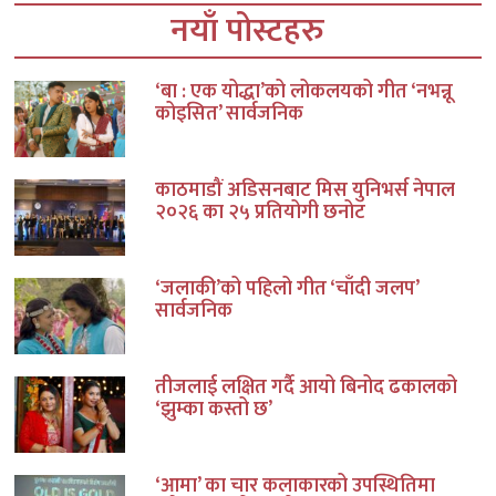
नयाँ पोस्टहरु
‘बा : एक योद्धा’को लोकलयको गीत ‘नभन्नू
कोइसित’ सार्वजनिक
काठमाडौं अडिसनबाट मिस युनिभर्स नेपाल
२०२६ का २५ प्रतियोगी छनोट
‘जलाकी’को पहिलो गीत ‘चाँदी जलप’
सार्वजनिक
तीजलाई लक्षित गर्दै आयो बिनोद ढकालको
‘झुम्का कस्तो छ’
‘आमा’ का चार कलाकारको उपस्थितिमा