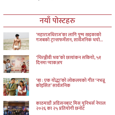
नयाँ पोस्टहरु
‘महाराजधिराज’का लागि पुष्प खड्काको
गजबको ट्रान्सफर्मेसन, सार्वजनिक भयो...
‘चिरञ्जीवी भवः’को छायांकन सकियो, ५१
दिनमा प्याकअप
‘बा : एक योद्धा’को लोकलयको गीत ‘नभन्नू
कोइसित’ सार्वजनिक
काठमाडौं अडिसनबाट मिस युनिभर्स नेपाल
२०२६ का २५ प्रतियोगी छनोट