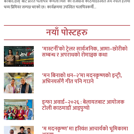
बरबाद होस्’ बाट प्रेरित चलचित्र ‘कमला मिस’ को राजधानी काठमाडौंस्थित जय नेपाल हलमा
भव्य प्रिमियर सम्पन्न भएको छ। कार्यक्रममा उपस्थित चलचित्रकर्मी...
नयाँ पोस्टहरु
‘मास्टर्नी’को ट्रेलर सार्वजनिक, आमा–छोरीको
सम्बन्ध र अपराधको रोमाञ्चक कथा
‘मन बिनाको धन–२’मा मदनकृष्णको इन्ट्री,
अभिनयसँगै गीत पनि गाउने
इन्फा अवार्ड–२०२६ : बेलायतबाट आयोजक
टोली काठमाडौं आइपुग्यो
‘म मदनकृष्ण’ मा हरिवंश आचार्यको भूमिकामा