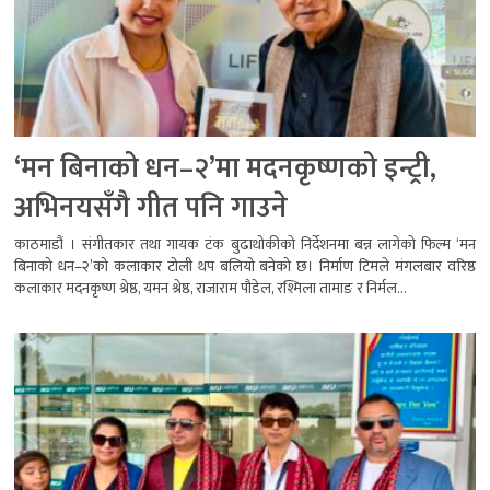
‘मन बिनाको धन–२’मा मदनकृष्णको इन्ट्री,
अभिनयसँगै गीत पनि गाउने
काठमाडौं । संगीतकार तथा गायक टंक बुढाथोकीको निर्देशनमा बन्न लागेको फिल्म ‘मन
बिनाको धन–२’को कलाकार टोली थप बलियो बनेको छ। निर्माण टिमले मंगलबार वरिष्ठ
कलाकार मदनकृष्ण श्रेष्ठ, यमन श्रेष्ठ, राजाराम पौडेल, रश्मिला तामाङ र निर्मल...