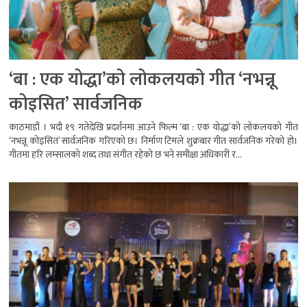
‘बा : एक योद्धा’को लोकलयको गीत ‘नभन्नू
कोइसित’ सार्वजनिक
काठमाडौं । भदौ १९ गतेदेखि प्रदर्शनमा आउने फिल्म ‘बा : एक योद्धा’को लोकलयको गीत
‘नभन्नू कोइसित’ सार्वजनिक गरिएको छ। निर्माण टिमले शुक्रबार गीत सार्वजनिक गरेको हो।
गीतमा हरि लम्सालको शब्द तथा संगीत रहेको छ भने समीक्षा अधिकारी र...