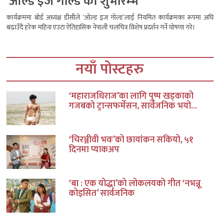
‘ओल्ड इज गोल्ड’को शुभारम्भ
कार्यक्रममा बोर्ड अध्यक्ष डीसीले ‘ओल्ड इज गोल्ड’लाई नियमित कार्यक्रमका रूपमा अघि
बढाउँदै हरेक महिना एउटा ऐतिहासिक नेपाली चलचित्र विशेष प्रदर्शन गर्ने घोषणा गरे।
नयाँ पोस्टहरु
‘महाराजधिराज’का लागि पुष्प खड्काको
गजबको ट्रान्सफर्मेसन, सार्वजनिक भयो...
‘चिरञ्जीवी भवः’को छायांकन सकियो, ५१
दिनमा प्याकअप
‘बा : एक योद्धा’को लोकलयको गीत ‘नभन्नू
कोइसित’ सार्वजनिक