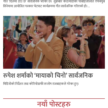
गीत ‘दिलमा ठाउँ छ’ सार्वजनिक भएको छ। शुक्रबार काठमाडौंको चाबहिलस्थित एफक्युब
सिनेमामा आयोजित पत्रकार भेटघाट कार्यक्रममा गीत सार्वजनिक गरिएको हो।...
रुपेश शर्माको ‘मायाको चिनो’ सार्वजनिक
भिडियोको निर्देशन तथा कोरियोग्राफी सन्तोष राजबाहकले गरेका हुन्।
नयाँ पोस्टहरु