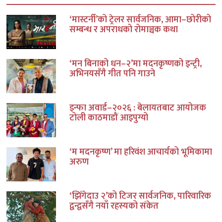
‘मास्टर्नी’को ट्रेलर सार्वजनिक, आमा–छोरीको
सम्बन्ध र अपराधको रोमाञ्चक कथा
‘मन बिनाको धन–२’मा मदनकृष्णको इन्ट्री,
अभिनयसँगै गीत पनि गाउने
इन्फा अवार्ड–२०२६ : बेलायतबाट आयोजक
टोली काठमाडौं आइपुग्यो
‘म मदनकृष्ण’ मा हरिवंश आचार्यको भूमिकामा
अरुण
‘झिँगेदाउ २’को टिजर सार्वजनिक, पारिवारिक
द्वन्द्वसँगै नयाँ रहस्यको संकेत