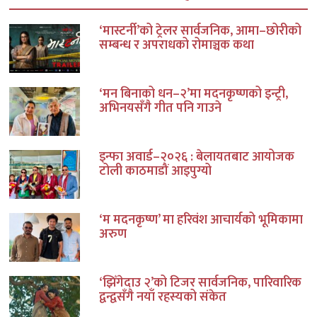
‘मास्टर्नी’को ट्रेलर सार्वजनिक, आमा–छोरीको
सम्बन्ध र अपराधको रोमाञ्चक कथा
‘मन बिनाको धन–२’मा मदनकृष्णको इन्ट्री,
अभिनयसँगै गीत पनि गाउने
इन्फा अवार्ड–२०२६ : बेलायतबाट आयोजक
टोली काठमाडौं आइपुग्यो
‘म मदनकृष्ण’ मा हरिवंश आचार्यको भूमिकामा
अरुण
‘झिँगेदाउ २’को टिजर सार्वजनिक, पारिवारिक
द्वन्द्वसँगै नयाँ रहस्यको संकेत