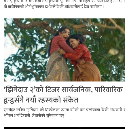
म मदनकृष्णको बायोपिकमा मदनकृष्णको भूमिका अभिनेता महेश त्रिपाठीले निर्वाह गर्नेछन् ।
यो बायोपिकको शीर्ष भूमिकामा दर्शकले केकी अधिकारीलाई देख्न पाउनेछन् ।
‘झिँगेदाउ २’को टिजर सार्वजनिक, पारिवारिक
द्वन्द्वसँगै नयाँ रहस्यको संकेत
सुपरहिट सिनेमा ‘झिँगेदाउ’ को सिक्वेलका रूपमा बनेको यस चलचित्रमा केकी अधिकारी र
आँचल शर्मा देउरानी–जेठानीको भूमिकामा छन्