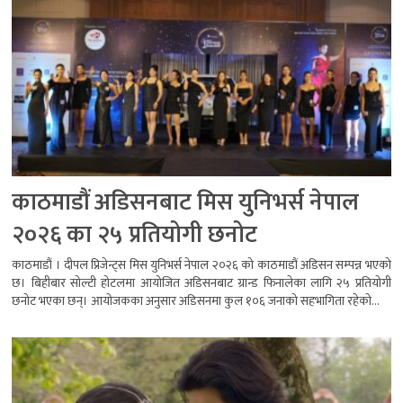
काठमाडौं अडिसनबाट मिस युनिभर्स नेपाल
२०२६ का २५ प्रतियोगी छनोट
काठमाडौं । दीपल प्रिजेन्ट्स मिस युनिभर्स नेपाल २०२६ को काठमाडौं अडिसन सम्पन्न भएको
छ। बिहीबार सोल्टी होटलमा आयोजित अडिसनबाट ग्रान्ड फिनालेका लागि २५ प्रतियोगी
छनोट भएका छन्। आयोजकका अनुसार अडिसनमा कुल १०६ जनाको सहभागिता रहेको...