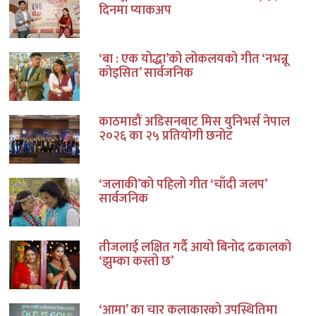
दिनमा प्याकअप
‘बा : एक योद्धा’को लोकलयको गीत ‘नभन्नू
कोइसित’ सार्वजनिक
काठमाडौं अडिसनबाट मिस युनिभर्स नेपाल
२०२६ का २५ प्रतियोगी छनोट
‘जलाकी’को पहिलो गीत ‘चाँदी जलप’
सार्वजनिक
तीजलाई लक्षित गर्दै आयो बिनोद ढकालको
‘झुम्का कस्तो छ’
‘आमा’ का चार कलाकारको उपस्थितिमा