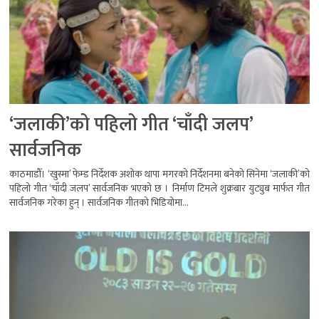
‘जलाकी’को पहिलो गीत ‘चाँदी जलप’
सार्वजनिक
काठमाडौँ। ‘खुस्मा’ फेम्ड निर्देशक अशोक थापा मगरको निर्देशनमा बनेको सिनेमा ‘जलाकी’को
पहिलो गीत ‘चाँदी जलप’ सार्वजनिक भएको छ । निर्माण टिमले शुक्रबार युट्युब मार्फत गीत
सार्वजनिक गरेका हुन् । सार्वजनिक गीतको भिडियोमा...