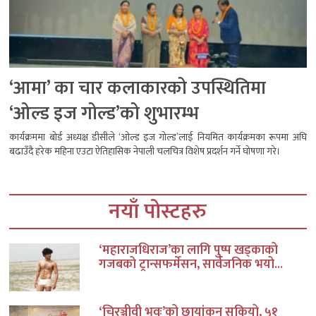
‘आमा’ का चार कलाकारको उपस्थितिमा
‘ओल्ड इज गोल्ड’को शुभारम्भ
कार्यक्रममा बोर्ड अध्यक्ष डीसीले ‘ओल्ड इज गोल्ड’लाई नियमित कार्यक्रमका रूपमा अघि
बढाउँदै हरेक महिना एउटा ऐतिहासिक नेपाली चलचित्र विशेष प्रदर्शन गर्ने घोषणा गरे।
नयाँ पोस्टहरु
‘महाराजधिराज’का लागि पुष्प खड्काको
गजबको ट्रान्सफर्मेसन, सार्वजनिक भयो...
‘चिरञ्जीवी भवः’को छायांकन सकियो, ५१