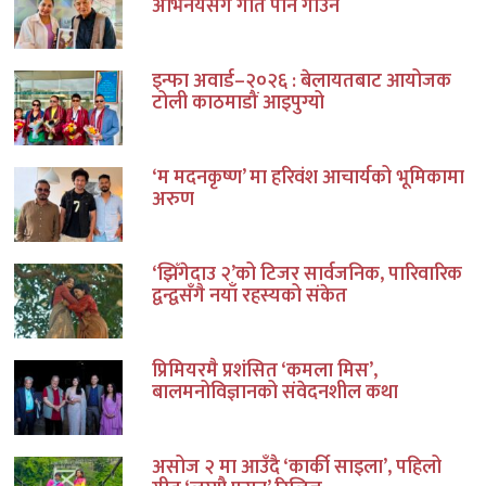
अभिनयसँगै गीत पनि गाउने
इन्फा अवार्ड–२०२६ : बेलायतबाट आयोजक
टोली काठमाडौं आइपुग्यो
‘म मदनकृष्ण’ मा हरिवंश आचार्यको भूमिकामा
अरुण
‘झिँगेदाउ २’को टिजर सार्वजनिक, पारिवारिक
द्वन्द्वसँगै नयाँ रहस्यको संकेत
प्रिमियरमै प्रशंसित ‘कमला मिस’,
बालमनोविज्ञानको संवेदनशील कथा
असोज २ मा आउँदै ‘कार्की साइला’, पहिलो