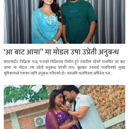
‘आ बाट आमा’’ मा मोडल उषा उप्रेती अनुबन्ध
काठमाडौं। निर्देशक चन्द्र पन्तको निर्देशनमा निर्माण हुने तयारीमा रहेको चलचित्र ‘आ बाट
आमा’ मा मोडल उषा उप्रेती अनुबन्ध भएकी छन्। बुधबार उनलाई चलचित्रको मुख्य
भूमिकामध्ये एकका लागि अनुबन्ध गरिएको हो। यसअघि चलचित्रमा अभिनेता पल...