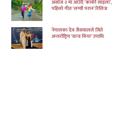
असोज २ मा आउँदै ‘कार्की साइला’,
पहिलो गीत ‘लग्यौ परान’ रिलिज
नेपालका देव जैसवालले जिते
अन्तर्राष्ट्रिय ‘ग्रान्ड विनर’ उपाधि