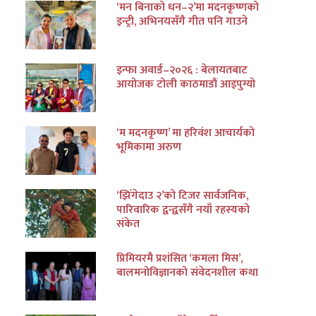
‘मन बिनाको धन–२’मा मदनकृष्णको
इन्ट्री, अभिनयसँगै गीत पनि गाउने
इन्फा अवार्ड–२०२६ : बेलायतबाट
आयोजक टोली काठमाडौं आइपुग्यो
‘म मदनकृष्ण’ मा हरिवंश आचार्यको
भूमिकामा अरुण
‘झिँगेदाउ २’को टिजर सार्वजनिक,
पारिवारिक द्वन्द्वसँगै नयाँ रहस्यको
संकेत
प्रिमियरमै प्रशंसित ‘कमला मिस’,
बालमनोविज्ञानको संवेदनशील कथा