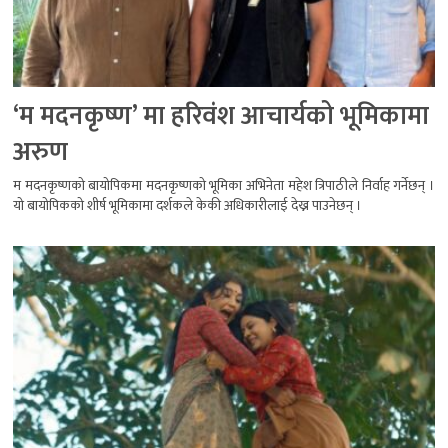
‘म मदनकृष्ण’ मा हरिवंश आचार्यको भूमिकामा
अरुण
म मदनकृष्णको बायोपिकमा मदनकृष्णको भूमिका अभिनेता महेश त्रिपाठीले निर्वाह गर्नेछन् ।
यो बायोपिकको शीर्ष भूमिकामा दर्शकले केकी अधिकारीलाई देख्न पाउनेछन् ।