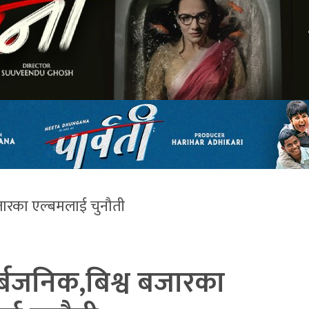
जारका एल्बमलाई चुनौती
बजनिक,बिश्व बजारका