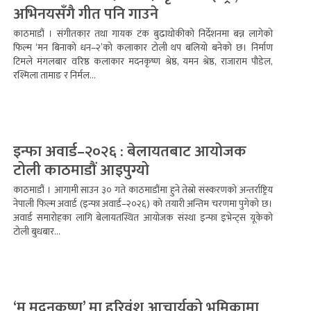
अभिनयसँगै गीत पनि गाउने
काठमाडौं । संगीतकार तथा गायक टंक बुढाथोकीको निर्देशनमा बन्न लागेको
फिल्म ‘मन बिनाको धन–२’को कलाकार टोली थप बलियो बनेको छ। निर्माण
टिमले मंगलबार वरिष्ठ कलाकार मदनकृष्ण श्रेष्ठ, यमन श्रेष्ठ, राजाराम पौडेल,
रश्मिला तामाङ र निर्मल...
इन्फा अवार्ड–२०२६ : बेलायतबाट आयोजक
टोली काठमाडौं आइपुग्यो
काठमाडौं । आगामी साउन ३० गते काठमाडौंमा हुने तेस्रो संस्करणको अन्तर्राष्ट्रिय
नेपाली फिल्म अवार्ड (इन्फा अवार्ड–२०२६) को तयारी अन्तिम चरणमा पुगेको छ।
अवार्ड समारोहका लागि बेलायतस्थित आयोजक संस्था इन्फा इभेन्ट्स यूकेको
टोली बुधबार...
‘म मदनकृष्ण’ मा हरिवंश आचार्यको भूमिकामा