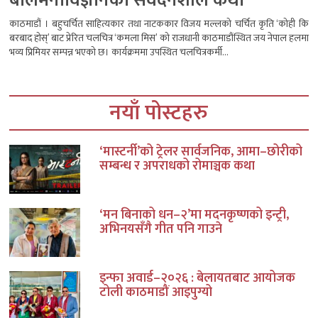
बालमनोविज्ञानको संवेदनशील कथा
काठमाडौं । बहुचर्चित साहित्यकार तथा नाटककार विजय मल्लको चर्चित कृति ‘कोही कि
बरबाद होस्’ बाट प्रेरित चलचित्र ‘कमला मिस’ को राजधानी काठमाडौंस्थित जय नेपाल हलमा
भव्य प्रिमियर सम्पन्न भएको छ। कार्यक्रममा उपस्थित चलचित्रकर्मी...
नयाँ पोस्टहरु
‘मास्टर्नी’को ट्रेलर सार्वजनिक, आमा–छोरीको
सम्बन्ध र अपराधको रोमाञ्चक कथा
‘मन बिनाको धन–२’मा मदनकृष्णको इन्ट्री,
अभिनयसँगै गीत पनि गाउने
इन्फा अवार्ड–२०२६ : बेलायतबाट आयोजक
टोली काठमाडौं आइपुग्यो