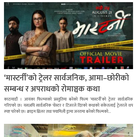
‘मास्टर्नी’को ट्रेलर सार्वजनिक, आमा–छोरीको
सम्बन्ध र अपराधको रोमाञ्चक कथा
काठमाडौं । आयंका फिल्म्सको प्रस्तुतिमा बनेको फिल्म ‘मास्टर्नी’को ट्रेलर सार्वजनिक
गरिएको छ। यसअघि सार्वजनिक पोस्टर र टिजरले दिएको कथाको संकेतलाई ट्रेलरले थप
स्पष्ट पारेको छ। क्राइम थ्रिलर तथा फ्यामिली ड्रामा जनरामा बनेको फिल्मको...