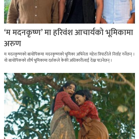
‘म मदनकृष्ण’ मा हरिवंश आचार्यको भूमिकामा
अरुण
म मदनकृष्णको बायोपिकमा मदनकृष्णको भूमिका अभिनेता महेश त्रिपाठीले निर्वाह गर्नेछन् ।
यो बायोपिकको शीर्ष भूमिकामा दर्शकले केकी अधिकारीलाई देख्न पाउनेछन् ।