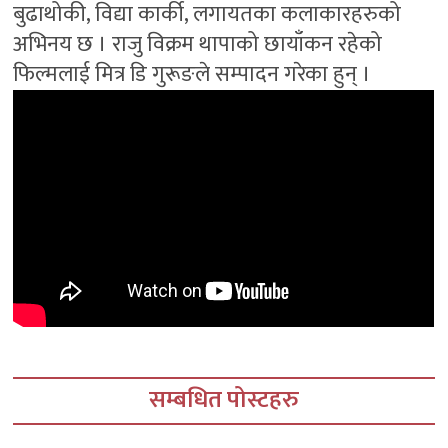
बुढाथोकी, विद्या कार्की, लगायतका कलाकारहरुको
अभिनय छ । राजु विक्रम थापाको छायाँकन रहेको
फिल्मलाई मित्र डि गुरूङले सम्पादन गरेका हुन् ।
सम्बधित पोस्टहरु