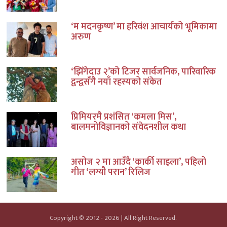
‘म मदनकृष्ण’ मा हरिवंश आचार्यको भूमिकामा
अरुण
‘झिँगेदाउ २’को टिजर सार्वजनिक, पारिवारिक
द्वन्द्वसँगै नयाँ रहस्यको संकेत
प्रिमियरमै प्रशंसित ‘कमला मिस’,
बालमनोविज्ञानको संवेदनशील कथा
असोज २ मा आउँदै ‘कार्की साइला’, पहिलो
गीत ‘लग्यौ परान’ रिलिज
Copyright © 2012 - 2026 | All Right Reserved.