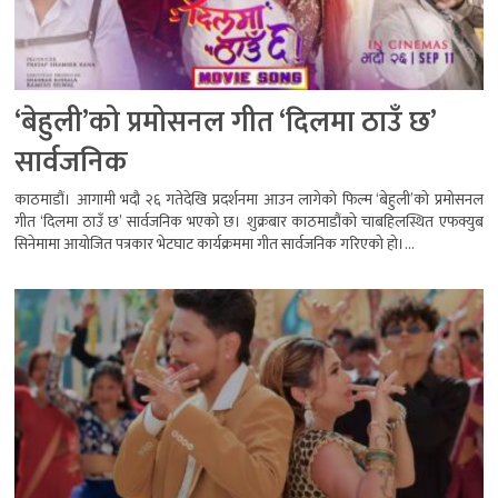
‘बेहुली’को प्रमोसनल गीत ‘दिलमा ठाउँ छ’
सार्वजनिक
काठमाडौं। आगामी भदौ २६ गतेदेखि प्रदर्शनमा आउन लागेको फिल्म ‘बेहुली’को प्रमोसनल
गीत ‘दिलमा ठाउँ छ’ सार्वजनिक भएको छ। शुक्रबार काठमाडौंको चाबहिलस्थित एफक्युब
सिनेमामा आयोजित पत्रकार भेटघाट कार्यक्रममा गीत सार्वजनिक गरिएको हो।...