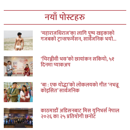
नयाँ पोस्टहरु
‘महाराजधिराज’का लागि पुष्प खड्काको
गजबको ट्रान्सफर्मेसन, सार्वजनिक भयो...
‘चिरञ्जीवी भवः’को छायांकन सकियो, ५१
दिनमा प्याकअप
‘बा : एक योद्धा’को लोकलयको गीत ‘नभन्नू
कोइसित’ सार्वजनिक
काठमाडौं अडिसनबाट मिस युनिभर्स नेपाल
२०२६ का २५ प्रतियोगी छनोट