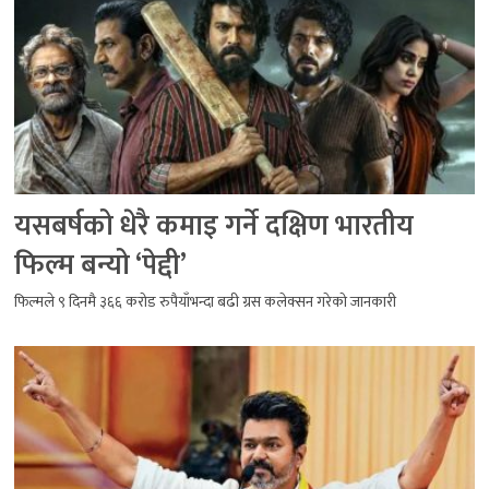
यसबर्षको धेरै कमाइ गर्ने दक्षिण भारतीय
फिल्म बन्यो ‘पेद्दी’
फिल्मले ९ दिनमै ३६६ करोड रुपैयाँभन्दा बढी ग्रस कलेक्सन गरेको जानकारी