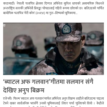
काठमाडौं। नेपाली चलचित्र क्षेत्रका दिग्गज अभिनेता सुनिल थापाको असामयिक निधनले
अन्तर्राष्ट्रिय स्तरकी अभिनेत्री प्रियङ्का चोपडालाई गहिरो रूपमा छोएको छ। बलिउडको चर्चित
बायोपिक चलचित्र ‘मेरी कोम’ (२०१४) मा गुरु–शिष्यको भूमिकामा...
‘ब्याटल अफ गलवान’गीतमा सलमान संगै
देखिए अनुप बिक्रम
एजेन्सी। फिल्म ‘ब्याटल अफ गलवान’मार्फत अभिनेता अनुप विक्रम शाहीले बलिउडमा पाइला
टेक्ने खबर सार्वजनिक भएसँगै उनको भूमिकालाई लिएर चर्चा चुलिएको थियो । केहीले