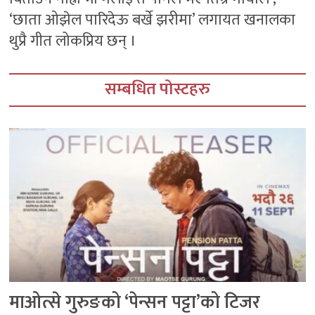
‘छाता ओझेल पारिदेऊ बर्खे झरीमा’ लगायत खनालका
थुप्रै गीत लोकप्रिय छन् ।
सम्बधित पोस्टहरु
माओत्से गुरुङको ‘पेन्सन पट्टा’को टिजर