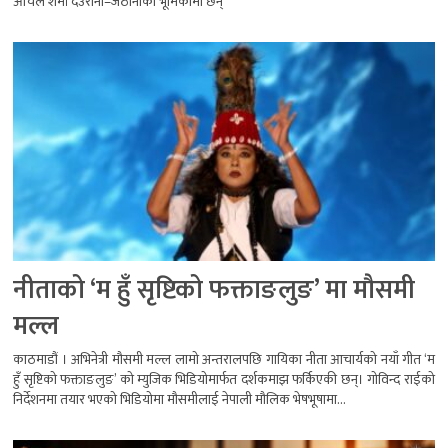
आँचल शर्मा देउरानी–जेठानीको भूमिकामा छन्
नीताको ‘म हुँ सृष्टिको फक्ताङलुङ’ मा मौसमी
मल्ल
काठमाडौं । अभिनेत्री मौसमी मल्ल लामो अन्तरालपछि गायिका नीता आचार्यको नयाँ गीत ‘म
हुँ सृष्टिको फक्ताङलुङ’ को म्युजिक भिडियोमार्फत दर्शकमाझ फर्किएकी छन्। गोविन्द राईको
निर्देशनमा तयार भएको भिडियोमा मौसमीलाई नेपाली मौलिक भेषभूषामा...