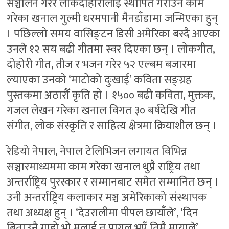
सञ्चालन गरेर लोकदोहोरीलाई स्थापित गराउने काम
गरेका खनाल गुल्मी धरमपानी मैनडाँडामा जन्मिएका हुन्
। पछिल्लो समय वासिङ्टन डिसी अमेरिका बस्दै आएका
उनले १२ सय बढी गीतमा स्वर दिएका छन् । लोकगीत,
दोहोरी गीत, तीज र भजन गरेर ५२ एल्बम बजारमा
ल्याएका उनको ‘माटोको दुःखाई’ कविता सङ्ग्रह
पुस्तकमा अठारौँ कृति हो । १५०० बढी कविता, मुक्तक,
गजल लेखन गरेका खनाल विगत ३० बर्षदेखि गीत
संगीत, लोक संस्कृति र साहित्य क्षेत्रमा क्रियाशील छन् ।
रेडियो नेपाल, नेपाल टेलिभिजन लगायत विभिन्न
सञ्चारमाध्यममा काम गरेका खनाल थुप्रै राष्ट्रिय तथा
अन्तर्राष्ट्रिय पुरस्कार र सम्मानबाट समेत सम्मानित छन् ।
उनी अन्तर्राष्ट्रिय कलाकार मञ्च अमेरिकाको संस्थापक
तथा अध्यक्ष हुन् । ‘देउरालीमा पीपल छायाँले’, ‘दिन
बिताउनै गाह्रो भो मलाई त पागल भएँ तिम्रै मायाले’,