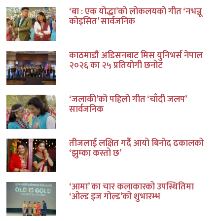
‘बा : एक योद्धा’को लोकलयको गीत ‘नभन्नू
कोइसित’ सार्वजनिक
काठमाडौं अडिसनबाट मिस युनिभर्स नेपाल
२०२६ का २५ प्रतियोगी छनोट
‘जलाकी’को पहिलो गीत ‘चाँदी जलप’
सार्वजनिक
तीजलाई लक्षित गर्दै आयो बिनोद ढकालको
‘झुम्का कस्तो छ’
‘आमा’ का चार कलाकारको उपस्थितिमा
‘ओल्ड इज गोल्ड’को शुभारम्भ