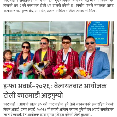
काठमाडौं । संगीतकार तथा गायक टंक बुढाथोकीको निर्देशनमा बन्न लागेको फिल्म ‘मन
बिनाको धन–२’को कलाकार टोली थप बलियो बनेको छ। निर्माण टिमले मंगलबार वरिष्ठ
कलाकार मदनकृष्ण श्रेष्ठ, यमन श्रेष्ठ, राजाराम पौडेल, रश्मिला तामाङ र निर्मल...
इन्फा अवार्ड–२०२६ : बेलायतबाट आयोजक
टोली काठमाडौं आइपुग्यो
काठमाडौं । आगामी साउन ३० गते काठमाडौंमा हुने तेस्रो संस्करणको अन्तर्राष्ट्रिय नेपाली
फिल्म अवार्ड (इन्फा अवार्ड–२०२६) को तयारी अन्तिम चरणमा पुगेको छ। अवार्ड समारोहका
लागि बेलायतस्थित आयोजक संस्था इन्फा इभेन्ट्स यूकेको टोली बुधबार...