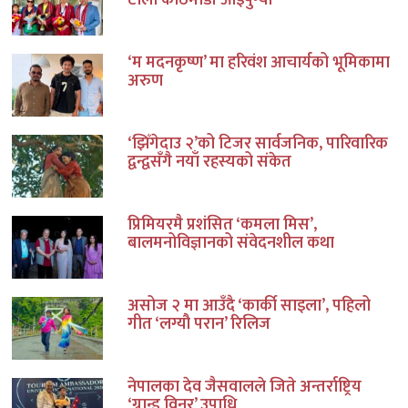
टोली काठमाडौं आइपुग्यो
‘म मदनकृष्ण’ मा हरिवंश आचार्यको भूमिकामा
अरुण
‘झिँगेदाउ २’को टिजर सार्वजनिक, पारिवारिक
द्वन्द्वसँगै नयाँ रहस्यको संकेत
प्रिमियरमै प्रशंसित ‘कमला मिस’,
बालमनोविज्ञानको संवेदनशील कथा
असोज २ मा आउँदै ‘कार्की साइला’, पहिलो
गीत ‘लग्यौ परान’ रिलिज
नेपालका देव जैसवालले जिते अन्तर्राष्ट्रिय
‘ग्रान्ड विनर’ उपाधि