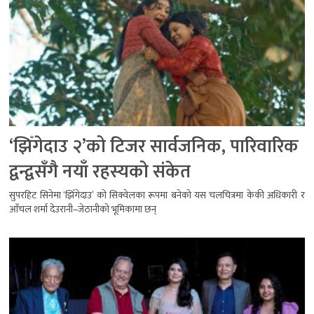
‘झिँगेदाउ २’को टिजर सार्वजनिक, पारिवारिक
द्वन्द्वसँगै नयाँ रहस्यको संकेत
सुपरहिट सिनेमा ‘झिँगेदाउ’ को सिक्वेलका रूपमा बनेको यस चलचित्रमा केकी अधिकारी र
आँचल शर्मा देउरानी–जेठानीको भूमिकामा छन्