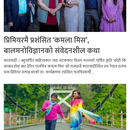
प्रिमियरमै प्रशंसित ‘कमला मिस’,
बालमनोविज्ञानको संवेदनशील कथा
काठमाडौं । बहुचर्चित साहित्यकार तथा नाटककार विजय मल्लको चर्चित कृति ‘कोही कि
बरबाद होस्’ बाट प्रेरित चलचित्र ‘कमला मिस’ को राजधानी काठमाडौंस्थित जय नेपाल हलमा
भव्य प्रिमियर सम्पन्न भएको छ। कार्यक्रममा उपस्थित चलचित्रकर्मी...