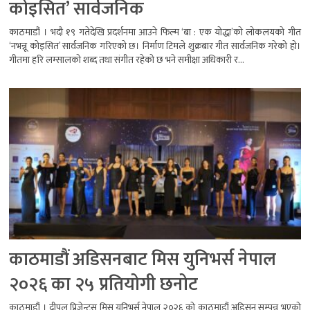
कोइसित’ सार्वजनिक
काठमाडौं । भदौ १९ गतेदेखि प्रदर्शनमा आउने फिल्म ‘बा : एक योद्धा’को लोकलयको गीत
‘नभन्नू कोइसित’ सार्वजनिक गरिएको छ। निर्माण टिमले शुक्रबार गीत सार्वजनिक गरेको हो।
गीतमा हरि लम्सालको शब्द तथा संगीत रहेको छ भने समीक्षा अधिकारी र...
काठमाडौं अडिसनबाट मिस युनिभर्स नेपाल
२०२६ का २५ प्रतियोगी छनोट
काठमाडौं । दीपल प्रिजेन्ट्स मिस युनिभर्स नेपाल २०२६ को काठमाडौं अडिसन सम्पन्न भएको