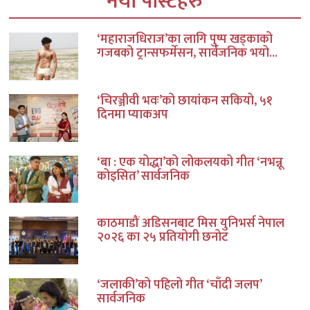
नयाँ पोस्टहरु
‘महाराजधिराज’का लागि पुष्प खड्काको
गजबको ट्रान्सफर्मेसन, सार्वजनिक भयो...
‘चिरञ्जीवी भवः’को छायांकन सकियो, ५१
दिनमा प्याकअप
‘बा : एक योद्धा’को लोकलयको गीत ‘नभन्नू
कोइसित’ सार्वजनिक
काठमाडौं अडिसनबाट मिस युनिभर्स नेपाल
२०२६ का २५ प्रतियोगी छनोट
‘जलाकी’को पहिलो गीत ‘चाँदी जलप’
सार्वजनिक