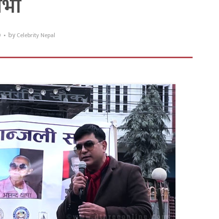
भा
by
9
Celebrity Nepal