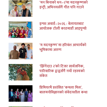
‘मन बिनाको धन–२’मा मदनकृष्णको
इन्ट्री, अभिनयसँगै गीत पनि गाउने
इन्फा अवार्ड–२०२६ : बेलायतबाट
आयोजक टोली काठमाडौं आइपुग्यो
‘म मदनकृष्ण’ मा हरिवंश आचार्यको
भूमिकामा अरुण
‘झिँगेदाउ २’को टिजर सार्वजनिक,
पारिवारिक द्वन्द्वसँगै नयाँ रहस्यको
संकेत
प्रिमियरमै प्रशंसित ‘कमला मिस’,
बालमनोविज्ञानको संवेदनशील कथा