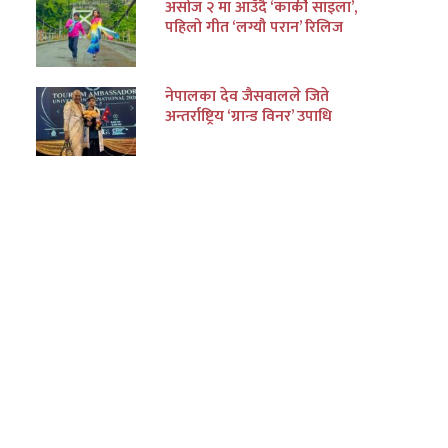
असोज २ मा आउँदै ‘कार्की साइला’,
पहिलो गीत ‘लग्यौ परान’ रिलिज
नेपालका देव जैसवालले जिते
अन्तर्राष्ट्रिय ‘ग्रान्ड विनर’ उपाधि