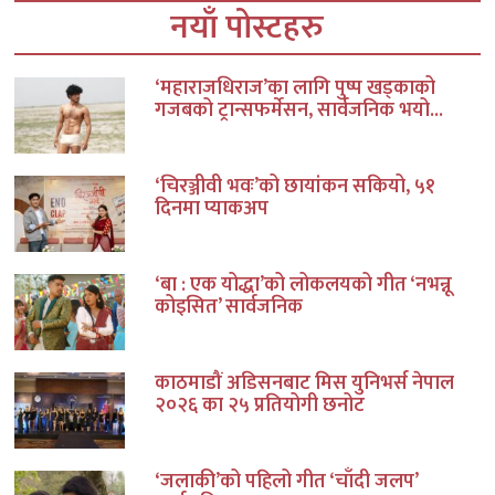
नयाँ पोस्टहरु
‘महाराजधिराज’का लागि पुष्प खड्काको
गजबको ट्रान्सफर्मेसन, सार्वजनिक भयो...
‘चिरञ्जीवी भवः’को छायांकन सकियो, ५१
दिनमा प्याकअप
‘बा : एक योद्धा’को लोकलयको गीत ‘नभन्नू
कोइसित’ सार्वजनिक
काठमाडौं अडिसनबाट मिस युनिभर्स नेपाल
२०२६ का २५ प्रतियोगी छनोट
‘जलाकी’को पहिलो गीत ‘चाँदी जलप’