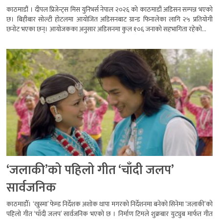
काठमाडौं । दीपल प्रिजेन्ट्स मिस युनिभर्स नेपाल २०२६ को काठमाडौं अडिसन सम्पन्न भएको
छ। बिहीबार सोल्टी होटलमा आयोजित अडिसनबाट ग्रान्ड फिनालेका लागि २५ प्रतियोगी
छनोट भएका छन्। आयोजकका अनुसार अडिसनमा कुल १०६ जनाको सहभागिता रहेको...
‘जलाकी’को पहिलो गीत ‘चाँदी जलप’
सार्वजनिक
काठमाडौँ। ‘खुस्मा’ फेम्ड निर्देशक अशोक थापा मगरको निर्देशनमा बनेको सिनेमा ‘जलाकी’को
पहिलो गीत ‘चाँदी जलप’ सार्वजनिक भएको छ । निर्माण टिमले शुक्रबार युट्युब मार्फत गीत