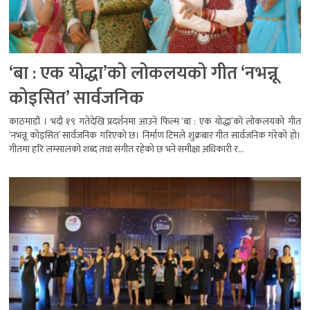
‘बा : एक योद्धा’को लोकलयको गीत ‘नभन्नू
कोइसित’ सार्वजनिक
काठमाडौं । भदौ १९ गतेदेखि प्रदर्शनमा आउने फिल्म ‘बा : एक योद्धा’को लोकलयको गीत
‘नभन्नू कोइसित’ सार्वजनिक गरिएको छ। निर्माण टिमले शुक्रबार गीत सार्वजनिक गरेको हो।
गीतमा हरि लम्सालको शब्द तथा संगीत रहेको छ भने समीक्षा अधिकारी र...