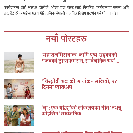
कार्यक्रममा बोर्ड अध्यक्ष डीसीले ‘ओल्ड इज गोल्ड’लाई नियमित कार्यक्रमका रूपमा अघि
बढाउँदै हरेक महिना एउटा ऐतिहासिक नेपाली चलचित्र विशेष प्रदर्शन गर्ने घोषणा गरे।
नयाँ पोस्टहरु
‘महाराजधिराज’का लागि पुष्प खड्काको
गजबको ट्रान्सफर्मेसन, सार्वजनिक भयो...
‘चिरञ्जीवी भवः’को छायांकन सकियो, ५१
दिनमा प्याकअप
‘बा : एक योद्धा’को लोकलयको गीत ‘नभन्नू
कोइसित’ सार्वजनिक