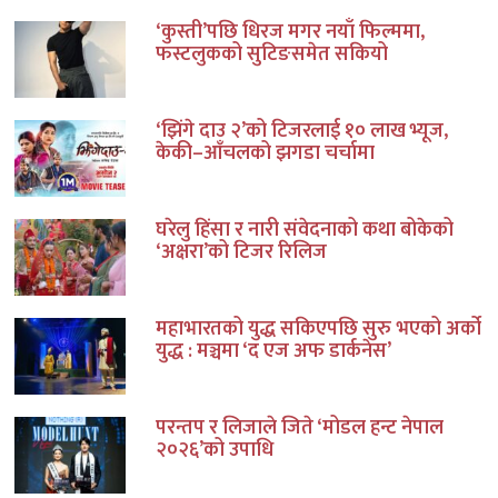
‘कुस्ती’पछि धिरज मगर नयाँ फिल्ममा,
फस्टलुकको सुटिङसमेत सकियो
‘झिंगे दाउ २’को टिजरलाई १० लाख भ्यूज,
केकी–आँचलको झगडा चर्चामा
घरेलु हिंसा र नारी संवेदनाको कथा बोकेको
‘अक्षरा’को टिजर रिलिज
महाभारतको युद्ध सकिएपछि सुरु भएको अर्को
युद्ध : मञ्चमा ‘द एज अफ डार्कनेस’
परन्तप र लिजाले जिते ‘मोडल हन्ट नेपाल
२०२६’को उपाधि