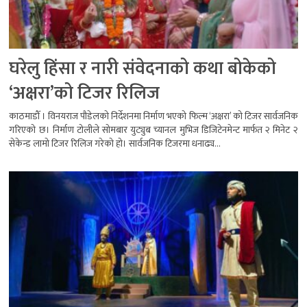
घरेलु हिंसा र नारी संवेदनाको कथा बोकेको
‘अक्षरा’को टिजर रिलिज
काठमाडौँ । विनयराज पौडेलको निर्देशनमा निर्माण भएको फिल्म ‘अक्षरा’ को टिजर सार्वजनिक
गरिएको छ। निर्माण टोलीले सोमबार युट्युब च्यानल मुभिज डिजिटेनमेन्ट मार्फत २ मिनेट २
सेकेन्ड लामो टिजर रिलिज गरेको हो। सार्वजनिक टिजरमा धनाढ्य...