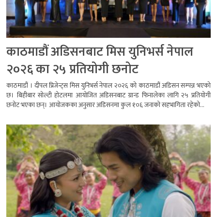
काठमाडौं अडिसनबाट मिस युनिभर्स नेपाल
२०२६ का २५ प्रतियोगी छनोट
काठमाडौं । दीपल प्रिजेन्ट्स मिस युनिभर्स नेपाल २०२६ को काठमाडौं अडिसन सम्पन्न भएको
छ। बिहीबार सोल्टी होटलमा आयोजित अडिसनबाट ग्रान्ड फिनालेका लागि २५ प्रतियोगी
छनोट भएका छन्। आयोजकका अनुसार अडिसनमा कुल १०६ जनाको सहभागिता रहेको...