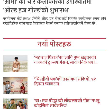
‘आमा’ का चार कलाकारको उपस्थितिमा
‘ओल्ड इज गोल्ड’को शुभारम्भ
कार्यक्रममा बोर्ड अध्यक्ष डीसीले ‘ओल्ड इज गोल्ड’लाई नियमित कार्यक्रमका रूपमा अघि
बढाउँदै हरेक महिना एउटा ऐतिहासिक नेपाली चलचित्र विशेष प्रदर्शन गर्ने घोषणा गरे।
नयाँ पोस्टहरु
‘महाराजधिराज’का लागि पुष्प खड्काको
गजबको ट्रान्सफर्मेसन, सार्वजनिक भयो...
‘चिरञ्जीवी भवः’को छायांकन सकियो, ५१
दिनमा प्याकअप
‘बा : एक योद्धा’को लोकलयको गीत ‘नभन्नू
कोइसित’ सार्वजनिक