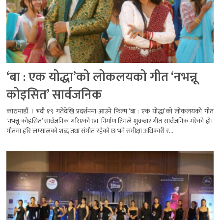
‘बा : एक योद्धा’को लोकलयको गीत ‘नभन्नू
कोइसित’ सार्वजनिक
काठमाडौं । भदौ १९ गतेदेखि प्रदर्शनमा आउने फिल्म ‘बा : एक योद्धा’को लोकलयको गीत
‘नभन्नू कोइसित’ सार्वजनिक गरिएको छ। निर्माण टिमले शुक्रबार गीत सार्वजनिक गरेको हो।
गीतमा हरि लम्सालको शब्द तथा संगीत रहेको छ भने समीक्षा अधिकारी र...