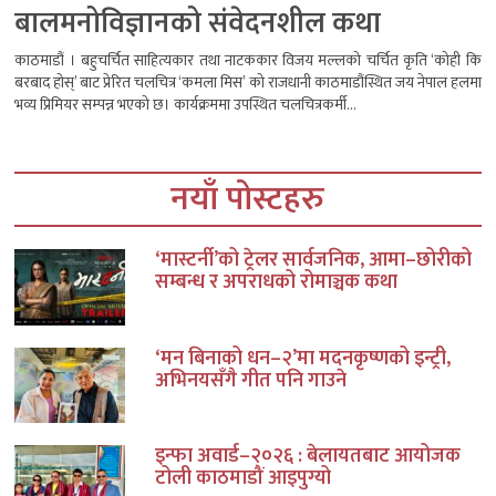
बालमनोविज्ञानको संवेदनशील कथा
काठमाडौं । बहुचर्चित साहित्यकार तथा नाटककार विजय मल्लको चर्चित कृति ‘कोही कि
बरबाद होस्’ बाट प्रेरित चलचित्र ‘कमला मिस’ को राजधानी काठमाडौंस्थित जय नेपाल हलमा
भव्य प्रिमियर सम्पन्न भएको छ। कार्यक्रममा उपस्थित चलचित्रकर्मी...
नयाँ पोस्टहरु
‘मास्टर्नी’को ट्रेलर सार्वजनिक, आमा–छोरीको
सम्बन्ध र अपराधको रोमाञ्चक कथा
‘मन बिनाको धन–२’मा मदनकृष्णको इन्ट्री,
अभिनयसँगै गीत पनि गाउने
इन्फा अवार्ड–२०२६ : बेलायतबाट आयोजक
टोली काठमाडौं आइपुग्यो