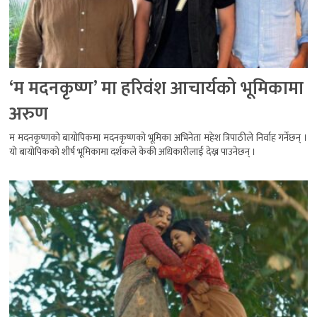
‘म मदनकृष्ण’ मा हरिवंश आचार्यको भूमिकामा
अरुण
म मदनकृष्णको बायोपिकमा मदनकृष्णको भूमिका अभिनेता महेश त्रिपाठीले निर्वाह गर्नेछन् ।
यो बायोपिकको शीर्ष भूमिकामा दर्शकले केकी अधिकारीलाई देख्न पाउनेछन् ।