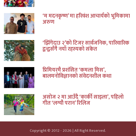
‘म मदनकृष्ण’ मा हरिवंश आचार्यको भूमिकामा
अरुण
‘झिँगेदाउ २’को टिजर सार्वजनिक, पारिवारिक
द्वन्द्वसँगै नयाँ रहस्यको संकेत
प्रिमियरमै प्रशंसित ‘कमला मिस’,
बालमनोविज्ञानको संवेदनशील कथा
असोज २ मा आउँदै ‘कार्की साइला’, पहिलो
गीत ‘लग्यौ परान’ रिलिज
Copyright © 2012 - 2026 | All Right Reserved.