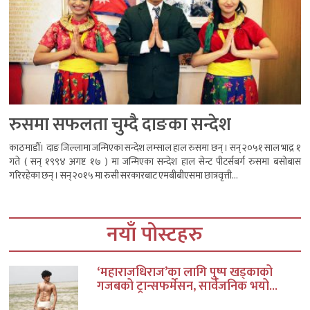
रुसमा सफलता चुम्दै दाङका सन्देश
काठमाडौँ। दाङ जिल्लामा जन्मिएका सन्देश लम्साल हाल रुसमा छन् । सन् २०५१ साल भाद्र १
गते ( सन् १९९४ अगष्ट १७ ) मा जन्मिएका सन्देश हाल सेन्ट पीटर्सबर्ग रुसमा बसोबास
गरिरहेका छन् । सन् २०१५ मा रुसी सरकारबाट एमबीबीएसमा छात्रवृत्ती...
नयाँ पोस्टहरु
‘महाराजधिराज’का लागि पुष्प खड्काको
गजबको ट्रान्सफर्मेसन, सार्वजनिक भयो...