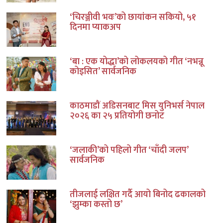
‘चिरञ्जीवी भवः’को छायांकन सकियो, ५१
दिनमा प्याकअप
‘बा : एक योद्धा’को लोकलयको गीत ‘नभन्नू
कोइसित’ सार्वजनिक
काठमाडौं अडिसनबाट मिस युनिभर्स नेपाल
२०२६ का २५ प्रतियोगी छनोट
‘जलाकी’को पहिलो गीत ‘चाँदी जलप’
सार्वजनिक
तीजलाई लक्षित गर्दै आयो बिनोद ढकालको
‘झुम्का कस्तो छ’