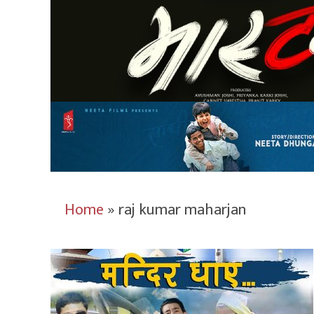
Home
»
raj kumar maharjan