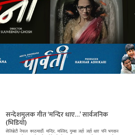
सन्देशमुलक गीत ‘मन्दिर धाए…’ सार्वजनिक
(भिडियो)
सेलिब्रेटी नेपाल काठमाडौँ: मन्दिर, मस्जिद, गुम्बा जहाँ जहाँ धाए पनि भगवान