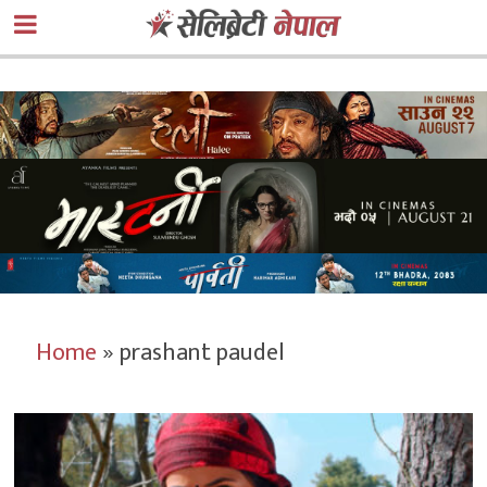
Home
»
prashant paudel