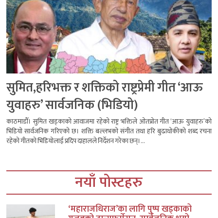
सुमित,हरिभक्त र शक्तिको राष्ट्रप्रेमी गीत ‘आऊ
युवाहरु’ सार्वजनिक (भिडियो)
काठमाडौँ। सुमित खड्काको आवाजमा रहेको राष्ट्र भक्तिले ओतप्रोत गीत ‘आऊ युवाहरु’को
भिडियो सार्वजनिक गरिएको छ। शक्ति बल्लभको संगीत तथा हरि बुढाथोकीको शब्द रचना
रहेको गीतको भिडियोलाई प्रदिप दाहालले निर्देशन गरेका छन्।...
नयाँ पोस्टहरु
‘महाराजधिराज’का लागि पुष्प खड्काको