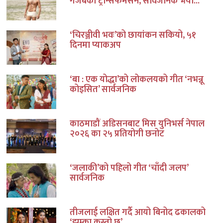
गजबको ट्रान्सफर्मेसन, सार्वजनिक भयो...
‘चिरञ्जीवी भवः’को छायांकन सकियो, ५१
दिनमा प्याकअप
‘बा : एक योद्धा’को लोकलयको गीत ‘नभन्नू
कोइसित’ सार्वजनिक
काठमाडौं अडिसनबाट मिस युनिभर्स नेपाल
२०२६ का २५ प्रतियोगी छनोट
‘जलाकी’को पहिलो गीत ‘चाँदी जलप’
सार्वजनिक
तीजलाई लक्षित गर्दै आयो बिनोद ढकालको
‘झुम्का कस्तो छ’