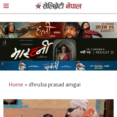
Home
»
dhruba prasad amgai