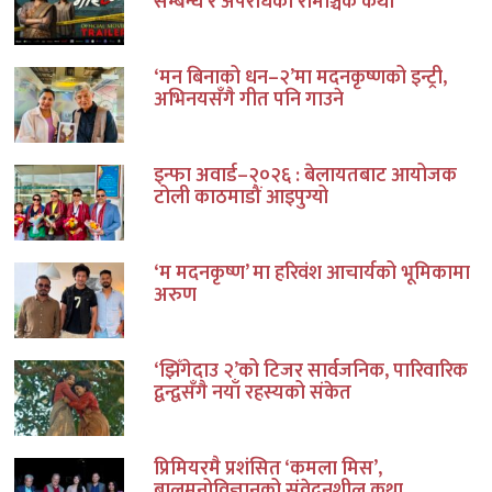
सम्बन्ध र अपराधको रोमाञ्चक कथा
‘मन बिनाको धन–२’मा मदनकृष्णको इन्ट्री,
अभिनयसँगै गीत पनि गाउने
इन्फा अवार्ड–२०२६ : बेलायतबाट आयोजक
टोली काठमाडौं आइपुग्यो
‘म मदनकृष्ण’ मा हरिवंश आचार्यको भूमिकामा
अरुण
‘झिँगेदाउ २’को टिजर सार्वजनिक, पारिवारिक
द्वन्द्वसँगै नयाँ रहस्यको संकेत
प्रिमियरमै प्रशंसित ‘कमला मिस’,
बालमनोविज्ञानको संवेदनशील कथा