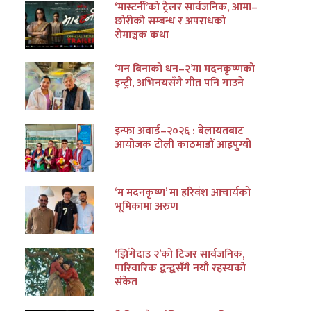
‘मास्टर्नी’को ट्रेलर सार्वजनिक, आमा–
छोरीको सम्बन्ध र अपराधको
रोमाञ्चक कथा
‘मन बिनाको धन–२’मा मदनकृष्णको
इन्ट्री, अभिनयसँगै गीत पनि गाउने
इन्फा अवार्ड–२०२६ : बेलायतबाट
आयोजक टोली काठमाडौं आइपुग्यो
‘म मदनकृष्ण’ मा हरिवंश आचार्यको
भूमिकामा अरुण
‘झिँगेदाउ २’को टिजर सार्वजनिक,
पारिवारिक द्वन्द्वसँगै नयाँ रहस्यको
संकेत