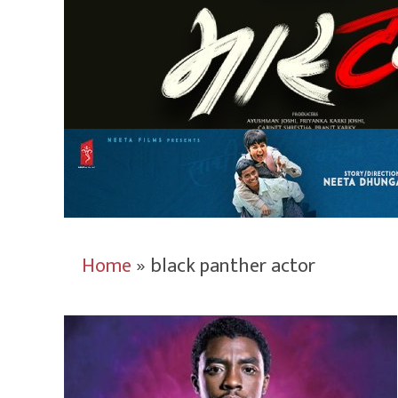
Home
»
black panther actor