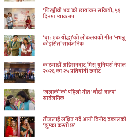
‘चिरञ्जीवी भवः’को छायांकन सकियो, ५१
दिनमा प्याकअप
‘बा : एक योद्धा’को लोकलयको गीत ‘नभन्नू
कोइसित’ सार्वजनिक
काठमाडौं अडिसनबाट मिस युनिभर्स नेपाल
२०२६ का २५ प्रतियोगी छनोट
‘जलाकी’को पहिलो गीत ‘चाँदी जलप’
सार्वजनिक
तीजलाई लक्षित गर्दै आयो बिनोद ढकालको
‘झुम्का कस्तो छ’