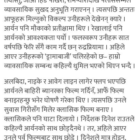
तथास्तु, जाऔँ हिँड पोखरा, रामप्यारीदेखि पलाँससम्मले
व्यावसायिक सुखद अनुभूति गराएनन् । त्यसपछि अन्ततः
आफूहरू मिल्नुको विकल्प उनीहरूले देखेनन् क्यारे ।
आर्यन पनि मौकाको प्रतीक्षामा थिए । रेखालाई पनि
आर्यनको आवश्यकता पर्यो । फलस्वरूप उनीहरू सात
वर्षपछि फेरि सँगै काम गर्दै छन् रुद्रप्रियामा । अहिले
आएर उनीहरूको ‘ड्रामाबाजी’ चलिरहेको छ– हाम्रो
व्यावसायिक सम्बन्ध कहिल्यै धुमिल भएको थिएन भन्दै ।
अलबिदा, नाइके र आवेग लाइन लागेर फ्लप भएपछि
आर्यनले बाहिरी ब्यानरका फिल्म गर्दिनँ, आफैँ फिल्म
बनाइरहन्छु भनेर घोषणै गरेका थिए । त्यसपछि उनले
सुवास गिरीसँग मिलेर क्लासिक फिल्म बनाए ।
क्लासिकले पनि घाटा दिलायो । निर्देशक दिनेश राउतले
कहिल्यै आर्यनको साथ छोड्दैनथे । तर, अहिले आएर
उनले पर्व फिल्मबाट साथ छोडे । दिनेशले मात्र होइन,