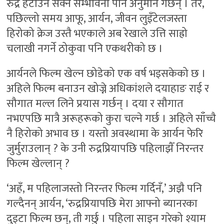
रुद्र हटाउन सक्ने सम्भावना पनि अनुमान गर्छन् । तर,
पछिल्लो समय आफू, आर्यन, जीवन लुइँटेलजस्ता
हिरोको क्रेज उस्तै भएकाले अब रेखाले उत्ति साह्रो
चलाखी नगर्ने ठोकुवा पनि एकथरीको छ ।
आर्यनले फिल्म खेल्न छोडेको एक वर्ष भइसकेको छ ।
अहिले फिल्म बनाउन खोज्ने अधिकांशले दयाहाङ राई र
सौगात मल्ल लिने प्रयास गर्छन् । दया र सौगात
नभएपछि मात्रै अरूहरूको कुरा चल्ने गर्छ । अहिले साँच्चै
नै हिरोको अभाव छ । यस्तो अवस्थामा के आर्यन फेरि
जुर्मुराउलान् ? के उनी रुद्रप्रियापछि पहिलाझैँ निरन्तर
फिल्म खेल्लान् ?
‘अहँ, म पहिलाजस्तो निरन्तर फिल्म गर्दिनँ,’ अझै पनि
गल्दैनन् आर्यन, ‘रुद्रप्रियापछि मेरा आफ्नो ब्यानरका
दुइटा फिल्म छन्, ती गर्छु । पहिला साइन गरेको श्याम