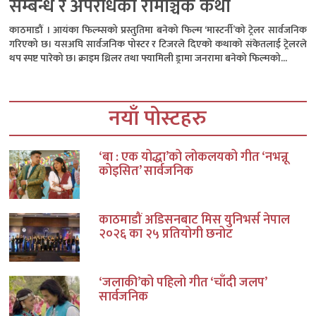
सम्बन्ध र अपराधको रोमाञ्चक कथा
काठमाडौं । आयंका फिल्म्सको प्रस्तुतिमा बनेको फिल्म ‘मास्टर्नी’को ट्रेलर सार्वजनिक
गरिएको छ। यसअघि सार्वजनिक पोस्टर र टिजरले दिएको कथाको संकेतलाई ट्रेलरले
थप स्पष्ट पारेको छ। क्राइम थ्रिलर तथा फ्यामिली ड्रामा जनरामा बनेको फिल्मको...
नयाँ पोस्टहरु
‘बा : एक योद्धा’को लोकलयको गीत ‘नभन्नू
कोइसित’ सार्वजनिक
काठमाडौं अडिसनबाट मिस युनिभर्स नेपाल
२०२६ का २५ प्रतियोगी छनोट
‘जलाकी’को पहिलो गीत ‘चाँदी जलप’
सार्वजनिक