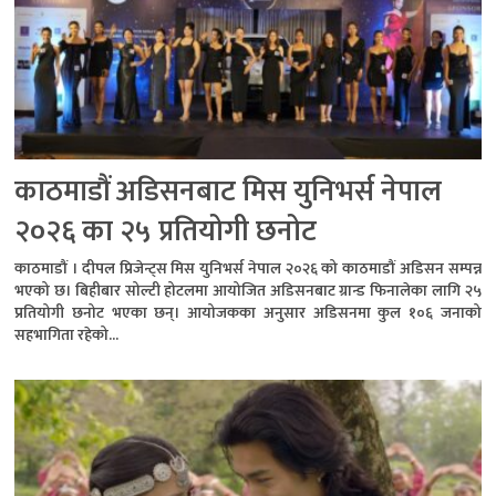
काठमाडौं अडिसनबाट मिस युनिभर्स नेपाल
२०२६ का २५ प्रतियोगी छनोट
काठमाडौं । दीपल प्रिजेन्ट्स मिस युनिभर्स नेपाल २०२६ को काठमाडौं अडिसन सम्पन्न
भएको छ। बिहीबार सोल्टी होटलमा आयोजित अडिसनबाट ग्रान्ड फिनालेका लागि २५
प्रतियोगी छनोट भएका छन्। आयोजकका अनुसार अडिसनमा कुल १०६ जनाको
सहभागिता रहेको...