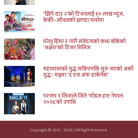
‘झिंगे दाउ २’को टिजरलाई १० लाख भ्यूज,
केकी–आँचलको झगडा चर्चामा
घरेलु हिंसा र नारी संवेदनाको कथा बोकेको
‘अक्षरा’को टिजर रिलिज
महाभारतको युद्ध सकिएपछि सुरु भएको अर्को
युद्ध : मञ्चमा ‘द एज अफ डार्कनेस’
परन्तप र लिजाले जिते ‘मोडल हन्ट नेपाल
२०२६’को उपाधि
Copyright © 2012 - 2026 | All Right Reserved.