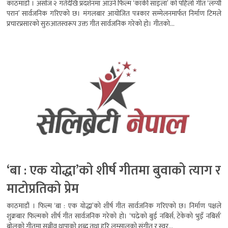
काठमाडौँ । असोज २ गतेदेखि प्रदर्शनमा आउने फिल्म ‘कार्की साइला’ को पहिलो गीत ‘लग्यौ
परान’ सार्वजनिक गरिएको छ। मंगलबार आयोजित पत्रकार सम्मेलनमार्फत निर्माण टिमले
प्रचारप्रसारको सुरुआतस्वरूप उक्त गीत सार्वजनिक गरेको हो। गीतको...
‘बा : एक योद्धा’को शीर्ष गीतमा बुवाको त्याग र
माटोप्रतिको प्रेम
काठमाडौं । फिल्म ‘बा : एक योद्धा’को शीर्ष गीत सार्वजनिक गरिएको छ। निर्माण पक्षले
शुक्रबार फिल्मको शीर्ष गीत सार्वजनिक गरेको हो। ‘चढेको बुई नबिर्स, टेकेको भुइँ नबिर्स’
बोलको गीतमा सञ्जीव थापाको शब्द तथा हरि लम्सालको संगीत र स्वर...