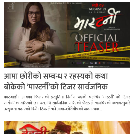
आमा छोरीको सम्बन्ध र रहस्यको कथा
बोकेको ‘मास्टर्नी’को टिजर सार्वजनिक
काठमाडौं। आयंका फिल्म्सको प्रस्तुतिमा निर्माण भएको चलचित्र ‘मास्टर्नी’ को टिजर
सार्वजनिक गरिएको छ। यसअघि सार्वजनिक गरिएको पोस्टरले चलचित्रको कथावस्तुबारे
उत्सुकता बढाएको थियो। टिजरले भने आमा–छोरीबीचको भावनात्मक...