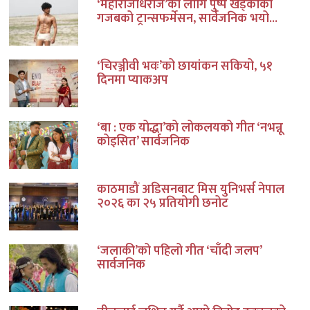
‘महाराजधिराज’का लागि पुष्प खड्काको
गजबको ट्रान्सफर्मेसन, सार्वजनिक भयो...
‘चिरञ्जीवी भवः’को छायांकन सकियो, ५१
दिनमा प्याकअप
‘बा : एक योद्धा’को लोकलयको गीत ‘नभन्नू
कोइसित’ सार्वजनिक
काठमाडौं अडिसनबाट मिस युनिभर्स नेपाल
२०२६ का २५ प्रतियोगी छनोट
‘जलाकी’को पहिलो गीत ‘चाँदी जलप’
सार्वजनिक