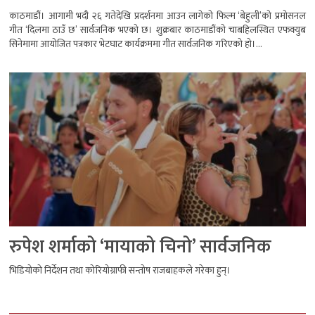
काठमाडौं। आगामी भदौ २६ गतेदेखि प्रदर्शनमा आउन लागेको फिल्म ‘बेहुली’को प्रमोसनल
गीत ‘दिलमा ठाउँ छ’ सार्वजनिक भएको छ। शुक्रबार काठमाडौंको चाबहिलस्थित एफक्युब
सिनेमामा आयोजित पत्रकार भेटघाट कार्यक्रममा गीत सार्वजनिक गरिएको हो।...
रुपेश शर्माको ‘मायाको चिनो’ सार्वजनिक
भिडियोको निर्देशन तथा कोरियोग्राफी सन्तोष राजबाहकले गरेका हुन्।