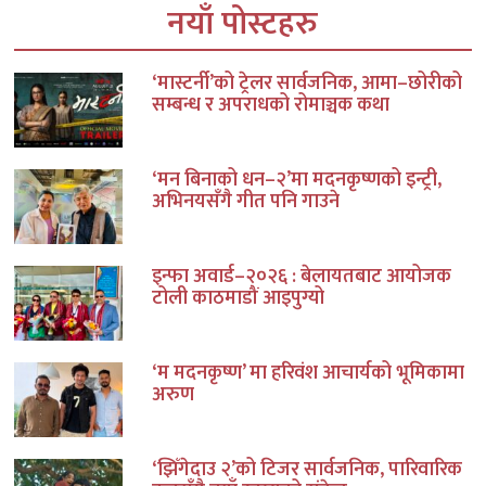
नयाँ पोस्टहरु
‘मास्टर्नी’को ट्रेलर सार्वजनिक, आमा–छोरीको
सम्बन्ध र अपराधको रोमाञ्चक कथा
‘मन बिनाको धन–२’मा मदनकृष्णको इन्ट्री,
अभिनयसँगै गीत पनि गाउने
इन्फा अवार्ड–२०२६ : बेलायतबाट आयोजक
टोली काठमाडौं आइपुग्यो
‘म मदनकृष्ण’ मा हरिवंश आचार्यको भूमिकामा
अरुण
‘झिँगेदाउ २’को टिजर सार्वजनिक, पारिवारिक