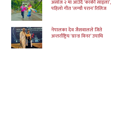
असोज २ मा आउँदै ‘कार्की साइला’,
पहिलो गीत ‘लग्यौ परान’ रिलिज
नेपालका देव जैसवालले जिते
अन्तर्राष्ट्रिय ‘ग्रान्ड विनर’ उपाधि