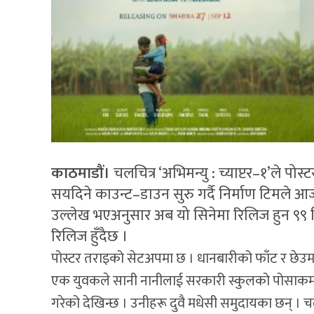
काठमाडौं।
चलचित्र ‘अभिमन्यु : च्याप्टर–१’ले पोस
सयदिने काउन्ट–डाउन सुरु गर्दै निर्माण टिमले आ
उल्लेख भएअनुसार अब यो सिनेमा रिलिज हुन ९९ द
रिलिज हुँदैछ ।
पोस्टर तराइको सेटअपमा छ । धानबारीको फाँट र छेउ
एक युवकले सानी नानीलाई सरकारी स्कुलको पोसाकमा आ
गरेको देखिन्छ । उनीहरू दुवै मधेसी समुदायका छन् । 