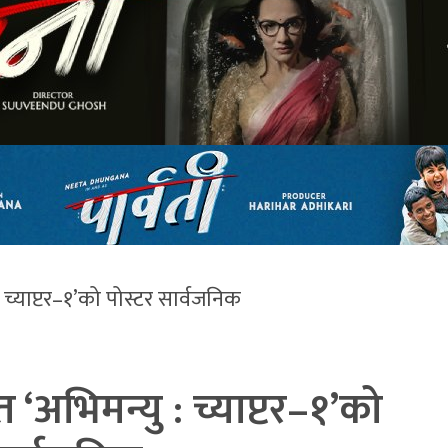
्याप्टर–१’को पोस्टर सार्वजनिक
अभिमन्यु : च्याप्टर–१’को