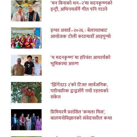
‘मन बिनाको धन–२’मा मदनकृष्णको
इन्ट्री, अभिनयसँगै गीत पनि गाउने
इन्फा अवार्ड–२०२६ : बेलायतबाट
आयोजक टोली काठमाडौं आइपुग्यो
‘म मदनकृष्ण’ मा हरिवंश आचार्यको
भूमिकामा अरुण
‘झिँगेदाउ २’को टिजर सार्वजनिक,
पारिवारिक द्वन्द्वसँगै नयाँ रहस्यको
संकेत
प्रिमियरमै प्रशंसित ‘कमला मिस’,
बालमनोविज्ञानको संवेदनशील कथा