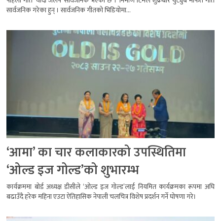
पहिलो गीत ‘चाँदी जलप’ सार्वजनिक भएको छ । निर्माण टिमले शुक्रबार युट्युब मार्फत गीत
सार्वजनिक गरेका हुन् । सार्वजनिक गीतको भिडियोमा...
‘आमा’ का चार कलाकारको उपस्थितिमा
‘ओल्ड इज गोल्ड’को शुभारम्भ
कार्यक्रममा बोर्ड अध्यक्ष डीसीले ‘ओल्ड इज गोल्ड’लाई नियमित कार्यक्रमका रूपमा अघि
बढाउँदै हरेक महिना एउटा ऐतिहासिक नेपाली चलचित्र विशेष प्रदर्शन गर्ने घोषणा गरे।