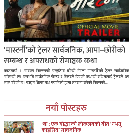
‘मास्टर्नी’को ट्रेलर सार्वजनिक, आमा–छोरीको
सम्बन्ध र अपराधको रोमाञ्चक कथा
काठमाडौं । आयंका फिल्म्सको प्रस्तुतिमा बनेको फिल्म ‘मास्टर्नी’को ट्रेलर सार्वजनिक
गरिएको छ। यसअघि सार्वजनिक पोस्टर र टिजरले दिएको कथाको संकेतलाई ट्रेलरले थप
स्पष्ट पारेको छ। क्राइम थ्रिलर तथा फ्यामिली ड्रामा जनरामा बनेको फिल्मको...
नयाँ पोस्टहरु
‘बा : एक योद्धा’को लोकलयको गीत ‘नभन्नू
कोइसित’ सार्वजनिक