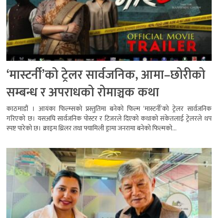
‘मास्टर्नी’को ट्रेलर सार्वजनिक, आमा–छोरीको
सम्बन्ध र अपराधको रोमाञ्चक कथा
काठमाडौं । आयंका फिल्म्सको प्रस्तुतिमा बनेको फिल्म ‘मास्टर्नी’को ट्रेलर सार्वजनिक
गरिएको छ। यसअघि सार्वजनिक पोस्टर र टिजरले दिएको कथाको संकेतलाई ट्रेलरले थप
स्पष्ट पारेको छ। क्राइम थ्रिलर तथा फ्यामिली ड्रामा जनरामा बनेको फिल्मको...