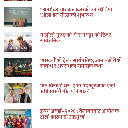
‘आमा’ का चार कलाकारको उपस्थितिमा
‘ओल्ड इज गोल्ड’को शुभारम्भ
माओत्से गुरुङको ‘पेन्सन पट्टा’को टिजर
सार्वजनिक
‘मास्टर्नी’को ट्रेलर सार्वजनिक, आमा–छोरीको
सम्बन्ध र अपराधको रोमाञ्चक कथा
‘मन बिनाको धन–२’मा मदनकृष्णको इन्ट्री,
अभिनयसँगै गीत पनि गाउने
इन्फा अवार्ड–२०२६ : बेलायतबाट आयोजक
टोली काठमाडौं आइपुग्यो