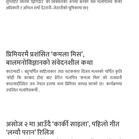
सुपरहिट सिनेमा ‘झिँगेदाउ’ को सिक्वेलका रूपमा बनेको यस चलचित्रमा केकी
अधिकारी र आँचल शर्मा देउरानी–जेठानीको भूमिकामा छन्
प्रिमियरमै प्रशंसित ‘कमला मिस’,
बालमनोविज्ञानको संवेदनशील कथा
काठमाडौं । बहुचर्चित साहित्यकार तथा नाटककार विजय मल्लको चर्चित कृति
‘कोही कि बरबाद होस्’ बाट प्रेरित चलचित्र ‘कमला मिस’ को राजधानी
काठमाडौंस्थित जय नेपाल हलमा भव्य प्रिमियर सम्पन्न भएको छ। कार्यक्रममा
उपस्थित चलचित्रकर्मी...
असोज २ मा आउँदै ‘कार्की साइला’, पहिलो गीत
‘लग्यौ परान’ रिलिज