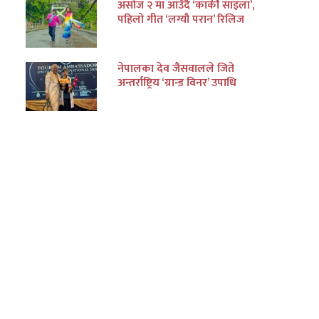
असोज २ मा आउँदै ‘कार्की साइला’,
पहिलो गीत ‘लग्यौ परान’ रिलिज
नेपालका देव जैसवालले जिते
अन्तर्राष्ट्रिय ‘ग्रान्ड विनर’ उपाधि