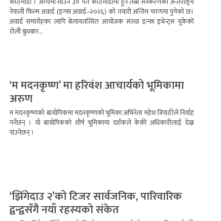
काठमाडौं । आगामी साउन ३० गते काठमाडौंमा हुने तेस्रो संस्करणको अन्तर्राष्ट्रिय
नेपाली फिल्म अवार्ड (इन्फा अवार्ड–२०२६) को तयारी अन्तिम चरणमा पुगेको छ।
अवार्ड समारोहका लागि बेलायतस्थित आयोजक संस्था इन्फा इभेन्ट्स यूकेको
टोली बुधबार...
‘म मदनकृष्ण’ मा हरिवंश आचार्यको भूमिकामा
अरुण
म मदनकृष्णको बायोपिकमा मदनकृष्णको भूमिका अभिनेता महेश त्रिपाठीले निर्वाह
गर्नेछन् । यो बायोपिकको शीर्ष भूमिकामा दर्शकले केकी अधिकारीलाई देख्न
पाउनेछन् ।
‘झिँगेदाउ २’को टिजर सार्वजनिक, पारिवारिक
द्वन्द्वसँगै नयाँ रहस्यको संकेत