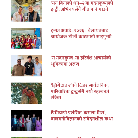
‘मन बिनाको धन–२’मा मदनकृष्णको
इन्ट्री, अभिनयसँगै गीत पनि गाउने
इन्फा अवार्ड–२०२६ : बेलायतबाट
आयोजक टोली काठमाडौं आइपुग्यो
‘म मदनकृष्ण’ मा हरिवंश आचार्यको
भूमिकामा अरुण
‘झिँगेदाउ २’को टिजर सार्वजनिक,
पारिवारिक द्वन्द्वसँगै नयाँ रहस्यको
संकेत
प्रिमियरमै प्रशंसित ‘कमला मिस’,
बालमनोविज्ञानको संवेदनशील कथा