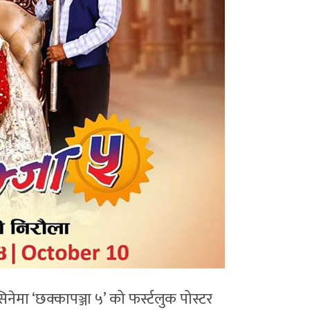
ेमा ‘छक्कापञ्जा ५’ को फर्स्टलुक पोस्टर