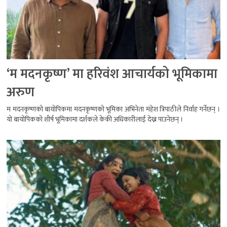
‘म मदनकृष्ण’ मा हरिवंश आचार्यको भूमिकामा
अरुण
म मदनकृष्णको बायोपिकमा मदनकृष्णको भूमिका अभिनेता महेश त्रिपाठीले निर्वाह गर्नेछन् ।
यो बायोपिकको शीर्ष भूमिकामा दर्शकले केकी अधिकारीलाई देख्न पाउनेछन् ।