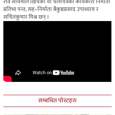
रवि सायमीले खिचेको यो चलचित्रको कार्यकारी निर्माता
प्रतिभा पन्त, सह–निर्माता बैकुष्ठप्रसाद उपाध्याय र
सचितकुमार मिश्र छन् ।
सम्बधित पोस्टहरु