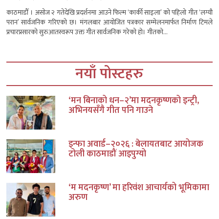
काठमाडौँ । असोज २ गतेदेखि प्रदर्शनमा आउने फिल्म ‘कार्की साइला’ को पहिलो गीत ‘लग्यौ
परान’ सार्वजनिक गरिएको छ। मंगलबार आयोजित पत्रकार सम्मेलनमार्फत निर्माण टिमले
प्रचारप्रसारको सुरुआतस्वरूप उक्त गीत सार्वजनिक गरेको हो। गीतको...
नयाँ पोस्टहरु
‘मन बिनाको धन–२’मा मदनकृष्णको इन्ट्री,
अभिनयसँगै गीत पनि गाउने
इन्फा अवार्ड–२०२६ : बेलायतबाट आयोजक
टोली काठमाडौं आइपुग्यो
‘म मदनकृष्ण’ मा हरिवंश आचार्यको भूमिकामा
अरुण