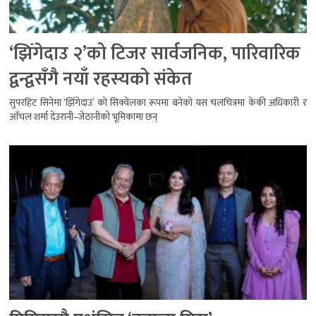
‘झिँगेदाउ २’को टिजर सार्वजनिक, पारिवारिक
द्वन्द्वसँगै नयाँ रहस्यको संकेत
सुपरहिट सिनेमा ‘झिँगेदाउ’ को सिक्वेलका रूपमा बनेको यस चलचित्रमा केकी अधिकारी र
आँचल शर्मा देउरानी–जेठानीको भूमिकामा छन्