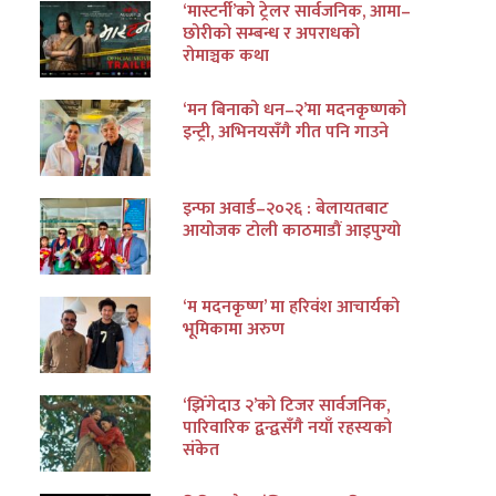
‘मास्टर्नी’को ट्रेलर सार्वजनिक, आमा–
छोरीको सम्बन्ध र अपराधको
रोमाञ्चक कथा
‘मन बिनाको धन–२’मा मदनकृष्णको
इन्ट्री, अभिनयसँगै गीत पनि गाउने
इन्फा अवार्ड–२०२६ : बेलायतबाट
आयोजक टोली काठमाडौं आइपुग्यो
‘म मदनकृष्ण’ मा हरिवंश आचार्यको
भूमिकामा अरुण
‘झिँगेदाउ २’को टिजर सार्वजनिक,
पारिवारिक द्वन्द्वसँगै नयाँ रहस्यको
संकेत